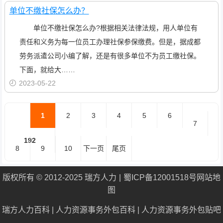
单位不缴社保怎么办？
单位不缴社保怎么办?根据相关法律法规，用人单位有
责任和义务为每一位员工办理社保参保缴费。但是，据成都
劳务派遣公司小编了解，还是有很多单位不为员工缴社保。
下面，就给大……
2023-05-22
1
2
3
4
5
6
7
192
8
9
10
下一页
尾页
版权所有 © 2012-2025 瑞方人力
蜀ICP备12001518号
网站地
图
瑞方人力百科
|
人力资源事务外包百科
|
人力资源事务外包贴吧