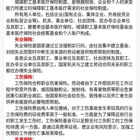
城镇职工基本医疗保险制度，是根据财政、企业和个人的承受
能力所建立的保障职工基本医疗需求的社会保险制度。
所有用人单位，包括企业(国有企业、集体企业、外商投资企
业和私营企业等)、机关、事业单位、社会团体、民办非企业单位
及其职工，都要参加基本医疗保险，城镇职工基本医疗保险基金由
基本医疗保险社会统筹基金和个人账户构成。
失业保险：
失业保险是国家通过立法强制实行的，由社会集中建立基金，
对因失业而暂时中断生活来源的劳动者提供物质帮助的制度。
各类企业及其职工、事业单位及其职工、社会团体及其职工、
民办非企业单位及其职工，国家机关与之建立劳动合同关系的职工
都应办理失业保险。
工伤保险：
工伤保险也称职业伤害保险。劳动者由于工作原因并在工作过
程中受意外伤害，或因接触粉尘、放射线、有毒害物质等职业危害
因素引起职业病后，由国家和社会给负伤、致残者以及死亡者生前
供养亲属提供必要物质帮助。
工伤保险费由用人单位缴纳，对于工伤事故发生率较高的行业
工伤保险费的征收费率高于一般标准，一方面是为了保障这些行业
的职工发生工伤时，工伤保险基金可以足额支付工伤职工的工伤保
险待遇;另一方面，是通过高费率征收，使企业有风险意识，加强工
伤预防工作使伤亡事故率降低。
生育保险：