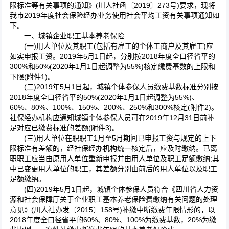
限标准等有关事项的通知》(川人社函〔2019〕273号)要求，现将
我市2019年度社会保险经办业务使用社会平均工资有关事项通知如
下。
一、城镇企业职工基本养老保险
(一)用人单位及其职工(包括有雇工的个体工商户及其雇工)应
如实申报工资。2019年5月1日起，分别按2018年度全口径省平的
300%和50%(2020年1月1日起调整为55%)核定缴费基数的上限和
下限(附件1)。
(二)2019年5月1日起，城镇个体参保人员缴费基数标准分别按
2018年度全口径省平的50%(2020年1月1日起调整为55%)、
60%、80%、100%、150%、200%、250%和300%核定(附件2)。
社保经办机构应通知城镇个体参保人员可在2019年12月31日前补
足对应已缴费标准的差额(附件3)。
(三)用人单位在职职工1月至5月期间已申报工资与规定的上下
限标准有差额的，经社保经办机构统一核定后，应及时缴纳。已离
职职工应当由原用人单位重新申报并由用人单位及职工足额缴纳;其
中已变更用人单位的职工，其差额分别由前后的用人单位以及职工
足额缴纳。
(四)2019年5月1日起，城镇个体参保人员符合《四川省人力资
源和社会保障厅关于企业职工基本养老保险费缴纳有关问题的处理
意见》(川人社办发〔2015〕158号)补缴中断缴费年限情形的，以
2018年度全口径省平的60%、80%、100%为缴费基数，20%为缴