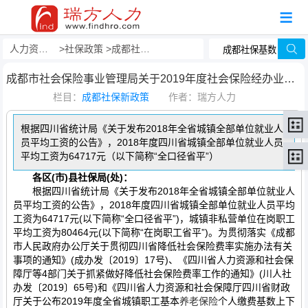
人力资源事务外包
社保政策
成都社保新政策
成都市社会保险事业管理局关于2019年度社会保险经办业务使用上一年度 社会平均工资有关事项的通知
栏目：
成都社保新政策
作者：瑞方人力
根据四川省统计局《关于发布2018年全省城镇全部单位就业人
员平均工资的公告》，2018年度四川省城镇全部单位就业人员
平均工资为64717元（以下简称“全口径省平”）
各区(市)县社保局(处)：
根据四川省统计局《关于发布2018年全省城镇全部单位就业人
员平均工资的公告》，2018年度四川省城镇全部单位就业人员平均
工资为64717元(以下简称“全口径省平”)，城镇非私营单位在岗职工
平均工资为80464元(以下简称“在岗职工省平”)。为贯彻落实《成都
市人民政府办公厅关于贯彻四川省降低社会保险费率实施办法有关
事项的通知》(成办发〔2019〕17号)、《四川省人力资源和社会保
障厅等4部门关于抓紧做好降低社会保险费率工作的通知》(川人社
办发〔2019〕65号)和《四川省人力资源和社会保障厅四川省财政
厅关于公布2019年度全省城镇职工基本
养老保险
个人缴费基数上下