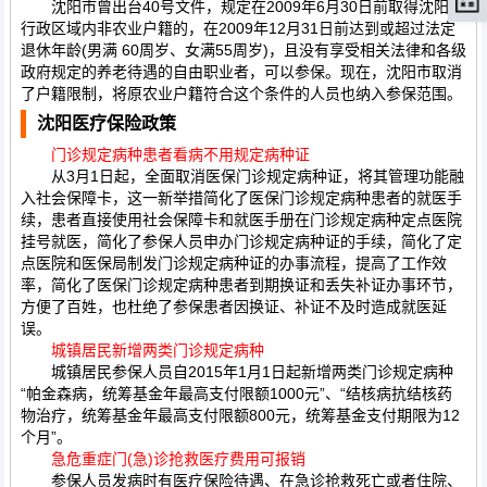
沈阳市曾出台40号文件，规定在2009年6月30日前取得沈阳市
行政区域内非农业户籍的，在2009年12月31日前达到或超过法定
退休年龄(男满 60周岁、女满55周岁)，且没有享受相关法律和各级
政府规定的养老待遇的自由职业者，可以参保。现在，沈阳市取消
了户籍限制，将原农业户籍符合这个条件的人员也纳入参保范围。
沈阳医疗保险政策
门诊规定病种患者看病不用规定病种证
从3月1日起，全面取消医保门诊规定病种证，将其管理功能融
入社会保障卡，这一新举措简化了医保门诊规定病种患者的就医手
续，患者直接使用社会保障卡和就医手册在门诊规定病种定点医院
挂号就医，简化了参保人员申办门诊规定病种证的手续，简化了定
点医院和医保局制发门诊规定病种证的办事流程，提高了工作效
率，简化了医保门诊规定病种患者到期换证和丢失补证办事环节，
方便了百姓，也杜绝了参保患者因换证、补证不及时造成就医延
误。
城镇居民新增两类门诊规定病种
城镇居民参保人员自2015年1月1日起新增两类门诊规定病种
“帕金森病，统筹基金年最高支付限额1000元”、“结核病抗结核药
物治疗，统筹基金年最高支付限额800元，统筹基金支付期限为12
个月”。
急危重症门(急)诊抢救医疗费用可报销
参保人员发病时有医疗保险待遇、在急诊抢救死亡或者住院、