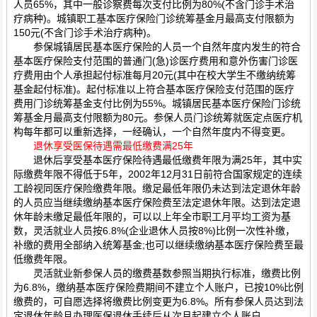
人员65%，其中一般诊察费每次支付比例为80%(不含门诊手术治
疗病种)。城镇职工基本医疗保险门诊统筹基金月最高支付限额为
150元(不含门诊手术治疗病种)。
参保城镇居民基本医疗保险的人员一个自然年度内发生的符合
基本医疗保险支付范围的普通门(急)诊医疗费用和意外伤害门诊医
疗费用由个人承担起付标准每月20元(其中在校大学生不缴纳统筹
基金起付标准)。起付标准以上符合基本医疗保险支付范围的医疗
费用门诊统筹基金支付比例为55%。城镇居民基本医疗保险门诊统
筹基金月最高支付限额为80元。参保人员门诊统筹就医定点医疗机
构每年都可以重新选择，一经确认，一个自然年度内不得变更。
退休享受医保待遇需最低缴费满25年
退休后享受基本医疗保险待遇最低缴费年限为满25年，其中实
际缴费年限不得低于5年，2002年12月31日前符合国家规定的连续
工龄视同医疗保险缴费年限。缴足最低年限仍未达到法定退休年龄
的人员应当继续缴纳基本医疗保险费至法定退休年限。达到法定退
休年龄未缴足最低年限的，可以以上年全市职工月平均工资为基
数，灵活就业人员按6.8%(企业退休人员按8%)比例一次性补缴，
补缴的费用全部纳入统筹基金;也可以继续缴纳基本医疗保险费至最
低缴费年限。
灵活就业新参保人员的缴费基数参照当期执行标准，缴费比例
为6.8%，缴纳基本医疗保险费期间不建立个人账户，已按10%比例
缴费的，可自愿选择将缴费比例变更为6.8%。所有参保人员达到法
定退休年龄且办理医保退休手续后从次月起建立个人账户。