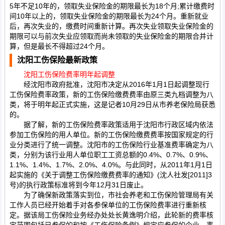
5年不足10年的，领取失业保险金的期限最长为18个月;累计缴费时
间10年以上的，领取失业保险金的期限最长为24个月。重新就业
后，再次失业的，缴费时间重新计算。再次失业领取失业保险金的
期限可以与前次失业应领取而尚未领取的失业保险金的期限合并计
算，但是最长不得超过24个月。
沈阳工伤保险最新政策
沈阳工伤保险费率明年起调整
经沈阳市政府批准，沈阳市决定从2016年1月1日起调整现行
工伤保险费率政策，新的工伤保险缴费费率由原三类九档调整为八
类，将于明年起正式实施，这是记者10月29日从市养老保险局获悉
的。
据了解，新的工伤保险费率政策适用于沈阳市行政区域内依法
参加工伤保险的用人单位。新的工伤保险缴费费率按国家规定的行
业分类进行了统一调整。沈阳市的工伤保险行业基准费率确定为八
类，分别为该行业用人单位职工工资总额的0.4%、0.7%、0.9%、
1.1%、1.4%、1.7%、2.0%、4.0%。与此同时，从2011年1月1日
起实施的《关于调整工伤保险缴费费率的通知》(沈人社发[2011]3
号)的执行政策标准将到今年12月31日废止。
为了确保新政策落实到位，市社会养老和工伤保险管理局有关
工作人员已经开始着手对各参保单位的工伤保险费率进行重新核
定。据该局工伤保险业务经办处处长黄逸明介绍，此轮新的费率核