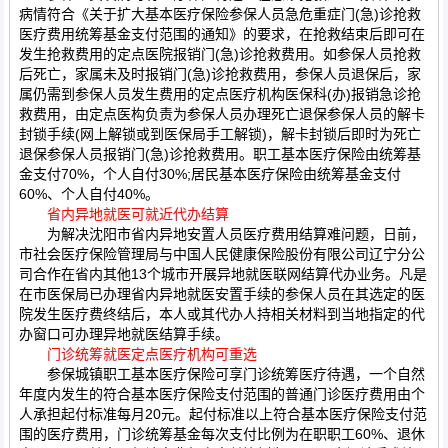
病情符合《关于扩大基本医疗保险参保人员急危重症门(急)诊抢救
医疗费用统筹基金支付范围的通知》的要求，在抢救结束后即可在
发生抢救费用的定点医院报销门(急)诊抢救费用。如参保人员抢救
后死亡，家属未及时报销门(急)诊抢救费用，参保人员退保后，家
属仍需到参保人员发生费用的定点医疗机构医保科(办)报销急诊抢
救费用，由定点医构负责为参保人员办理死亡退保参保人员的解卡
封锁手续(网上解锁或到医保局手工解锁)，解卡封锁后即时为死亡
退保参保人员报销门(急)诊抢救费用。职工基本医疗保险由统筹基
金支付70%，个人自付30%;居民基本医疗保险由统筹基金支付
60%、个人自付40%。
省内异地就医可就近代办结算
为解决沈阳市省内异地安置人员医疗费用结算难问题，日前，
市社会医疗保险管理局与中国人民健康保险股份有限公司辽宁分公
司合作在省内其他13个城市开展异地就医联网结算代办业务。凡是
在市医保局已办理省内异地就医安置手续的参保人员在其选定的医
院发生医疗费终结后，本人或其代办人持相关材料到当地指定的代
办窗口可办理异地就医结算手续。
门诊统筹就医定点医疗机构可重选
参保城镇职工基本医疗保险可享门诊统筹医疗待遇，一个自然
年度内发生的符合基本医疗保险支付范围的普通门诊医疗费用由个
人承担起付标准每月20元。起付标准以上符合基本医疗保险支付范
围的医疗费用，门诊统筹基金每次支付比例为在职职工60%、退休