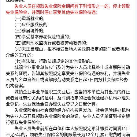
保险待遇。
失业人员在领取失业保险金期间有下列情形之一的，停止领取
失业保险金，并同时停止享受其他失业保险待遇：
(一)重新就业的;
(二)应征服兵役的;
(三)移居境外的;
(四)享受基本养老保险待遇的;
(五)被判刑收监执行或者被劳动教养的;
(六)无正当理由，拒不接受当地人民政府指定的部门或者机构
介绍的工作的;
(七)有法律、行政法规规定的其他情形的。
城镇企业事业单位应当及时为失业人员出具终止或者解除劳动
关系的证明，告知其按照规定享受失业保险待遇的权利，并将失业
人员的名单自终止或者解除劳动关系之日起7日内报社会保险经办
机构备案。
城镇企业事业单位职工失业后，应当持本单位为其出具的终止
或者解除劳动关系的证明，及时到指定的社会保险经办机构办理失
业登记。失业保险金自办理失业登记之日起计算。
失业保险金由社会保险经办机构按月发放。社会保险经办机构
为失业人员开具领取失业保险金的单证，失业人员凭单证到指定银
行领取失业保险金。
失业人员失业前所在单位和本人按照规定累计缴费时间满1年
不足5年的，领取失业保险金的期限最长为12个月;累计缴费时间满