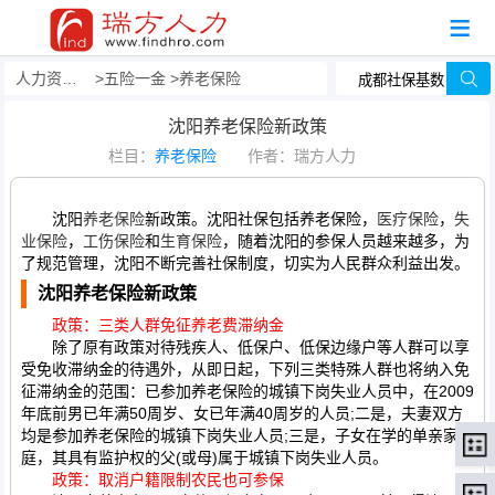
人力资源事务外包
五险一金
养老保险
沈阳养老保险新政策
栏目：
养老保险
作者：瑞方人力
沈阳
养老保险
新政策。沈阳社保包括养老保险，
医疗保险
，
失
业保险
，
工伤保险
和
生育保险
，随着沈阳的参保人员越来越多，为
了规范管理，沈阳不断完善社保制度，切实为人民群众利益出发。
沈阳养老保险新政策
政策：三类人群免征养老费滞纳金
除了原有政策对待残疾人、低保户、低保边缘户等人群可以享
受免收滞纳金的待遇外，从即日起，下列三类特殊人群也将纳入免
征滞纳金的范围：已参加养老保险的城镇下岗失业人员中，在2009
年底前男已年满50周岁、女已年满40周岁的人员;二是，夫妻双方
均是参加养老保险的城镇下岗失业人员;三是，子女在学的单亲家
庭，其具有监护权的父(或母)属于城镇下岗失业人员。
政策：取消户籍限制农民也可参保