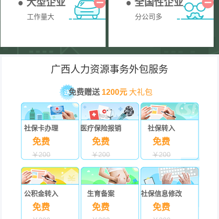
● 大型企业
● 全国性企业
工作量大
分公司多
广西人力资源事务外包服务
免费赠送
1200元
大礼包
社保卡办理
医疗保险报销
社保转入
免费
免费
免费
￥200
￥200
￥200
公积金转入
生育备案
社保信息修改
免费
免费
免费