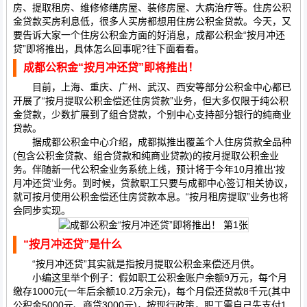
房、提取租房、维修修缮房屋、装修房屋、大病治疗等。住房公积
金贷款买房利息低，很多人买房都想用住房公积金贷款。今天，又
要告诉大家一个住房公积金方面的好消息，成都公积金“按月冲还
贷”即将推出，具体怎么回事呢?往下面看看。
成都公积金“按月冲还贷”即将推出！
目前，上海、重庆、广州、武汉、西安等部分公积金中心都已
开展了“按月提取公积金偿还住房贷款”业务，但大多仅限于纯公积
金贷款，少数扩展到了组合贷款，个别中心支持部分银行的纯商业
贷款。
据成都公积金中心介绍，成都拟推出覆盖个人住房贷款全品种
(包含公积金贷款、组合贷款和纯商业贷款)的按月提取公积金业
务。伴随新一代公积金业务系统上线，预计将于今年10月推出‘按
月冲还贷’业务。到时候，贷款职工只要与成都中心签订相关协议，
就可按月使用公积金偿还住房贷款本息。“按月租房提取”业务也将
会同步实现。
“按月冲还贷”是什么
“按月冲还贷”其实就是指按月提取公积金来偿还月供。
小编这里举个例子：假如职工公积金账户余额9万元，每个月
缴存1000元(一年后余额10.2万余元)，每个月偿还贷款8千元(其中
公积金5000元、商贷3000元)，按现行政策，职工需自己先支付1