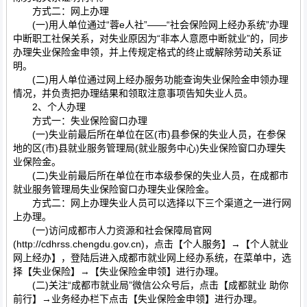
方式二：网上办理
(一)用人单位通过“蓉e人社”——“社会保险网上经办系统”办理
中断职工社保关系，对失业原因为“非本人意愿中断就业”的，同步
办理失业保险金申领，并上传规定格式的终止或解除劳动关系证
明。
(二)用人单位通过网上经办服务功能查询失业保险金申领办理
情况，并负责把办理结果和领取注意事项告知失业人员。
2、个人办理
方式一：失业保险窗口办理
(一)失业前最后所在单位在区(市)县参保的失业人员，在参保
地的区(市)县就业服务管理局(就业服务中心)失业保险窗口办理失
业保险金。
(二)失业前最后所在单位在市本级参保的失业人员，在成都市
就业服务管理局失业保险窗口办理失业保险金。
方式二：网上办理失业人员可以选择以下三个渠道之一进行网
上办理。
(一)访问成都市人力资源和社会保障局官网
(http://cdhrss.chengdu.gov.cn)，点击【个人服务】→【个人就业
网上经办】，登陆后进入成都市就业网上经办系统，在菜单中，选
择【失业保险】→【失业保险金申领】进行办理。
(二)关注“成都市就业局”微信公众号后，点击【成都就业 助你
前行】→业务经办栏下点击【失业保险金申领】进行办理。