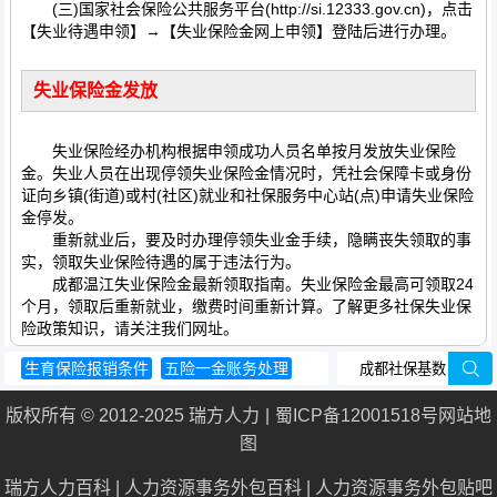
(三)国家社会保险公共服务平台(http://si.12333.gov.cn)，点击
【失业待遇申领】→【失业保险金网上申领】登陆后进行办理。
失业保险金发放
失业保险经办机构根据申领成功人员名单按月发放失业保险
金。失业人员在出现停领失业保险金情况时，凭社会保障卡或身份
证向乡镇(街道)或村(社区)就业和社保服务中心站(点)申请失业保险
金停发。
重新就业后，要及时办理停领失业金手续，隐瞒丧失领取的事
实，领取失业保险待遇的属于违法行为。
成都温江失业保险金最新领取指南。失业保险金最高可领取24
个月，领取后重新就业，缴费时间重新计算。了解更多社保失业保
险政策知识，请关注我们网址。
生育保险报销条件
五险一金账务处理
社保跨省转移
退休职工医疗保险
版权所有 © 2012-2025 瑞方人力
蜀ICP备12001518号
网站地
西安市住房公积金管理中心
图
瑞方人力百科
|
人力资源事务外包百科
|
人力资源事务外包贴吧