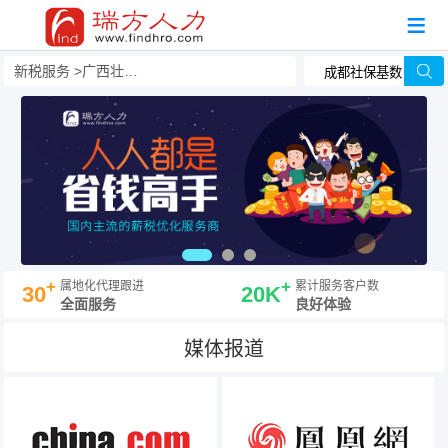
新税服务
广西壮族自治区税务筹划
+
+
属地化代理跟进
累计服务客户数
30
20K
全面服务
良好体验
媒体报道