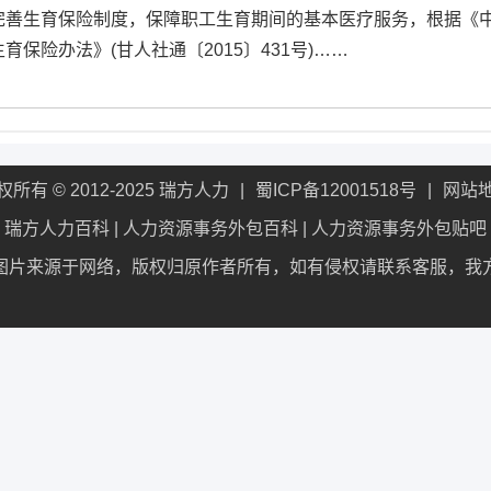
完善生育保险制度，保障职工生育期间的基本医疗服务，根据《
保险办法》(甘人社通〔2015〕431号)……
权所有 © 2012-2025 瑞方人力
蜀ICP备12001518号
网站
瑞方人力百科
|
人力资源事务外包百科
|
人力资源事务外包贴吧
图片来源于网络，版权归原作者所有，如有侵权请联系客服，我