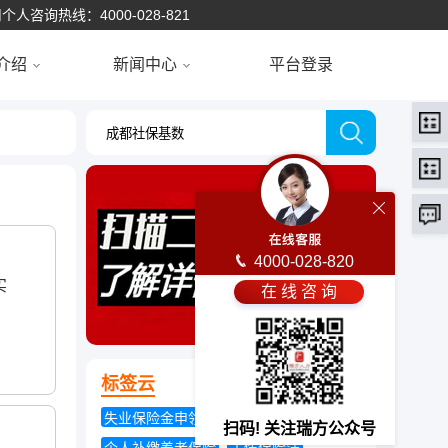
个人咨询热线：4000-028-821
介绍
新闻中心
平台登录
4000-028-820
实
在 线 咨 询
标签云
失业保险金申领发放办法
扫码! 关注瑞方公众号