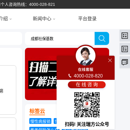
个人咨询热线：4000-028-821
介绍
新闻中心
平台登录
4000-028-820
在 线 咨 询
第
标签云
慢性病报销
什么是社会保险
扫码! 关注瑞方公众号