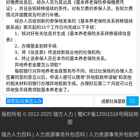
好缴费信息后，经办人员为其出具《基本养老保险参保缴费凭
证》，并且告知转移接续的条件。对有欠费的参保人员，告知欠费
情况并提醒其及时进行补缴。
经办人员收到新的参保地发来的《基本养老保险关系转移接续
联系函》那天起的15个工作日内完成以下手续：
1、核对好有关信息并生成《基本养老保险关系转移接续信息
表》;
2、办理基金划转手续;
3、将《信息表》传送给新就业地的社保机构;
4、终止该参保人员在本市的基本养老保险关系。
异地养老金要怎么领取?
每假银行对异地养老金政策有所不同，经过社保局的办理人员
签署同意的意见以后，申请人便可以携带“异地取款申请输”和其他
的相关材料到银行办理异地取款手续。办理好后第二个月就可以在
异地免手续费领取基本养老金了。
辞职后社保怎么办
重庆住房公积金管理中心
生育保险报销
版权所有 © 2012-2025 瑞方人力
蜀ICP备12001518号
网站地
什么是五险一金
社保基数怎么算
图
瑞方人力百科
|
人力资源事务外包百科
|
人力资源事务外包贴吧