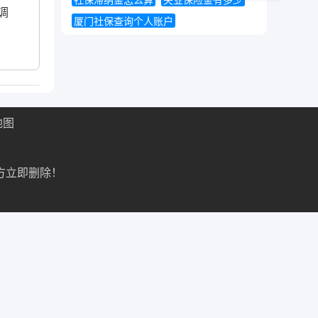
社保滞纳金怎么算
失业保险金有多少
调
厦门社保查询个人账户
地图
方立即删除！