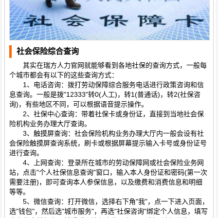
社会保险综合查询
其实在瑞方人力官网就能够看到各地社保的查询方式，一般每
个城市都会有以下的这些查询方式：
1、电话咨询：拨打劳动保障综合服务电话进行政策咨询和信
息查询。一般是拨"12333"转0(人工)，转1(普通话)，转2(社保咨
询)，有些地区不同，可以根据语音提示操作。
2、社保中心查询：带着社保卡或身份证，直接到当地社会保
险机构业务办理大厅查询。
3、触摸屏查询：社会保险机构业务办理大厅内一般会设有社
会保险触摸屏查询系统，刷卡或根据屏幕提示输入卡号或身份证号
进行查询。
4、上网查询：登录所在城市的劳动保障网或社会保险业务网
站，点击"个人社保信息查询"窗口，输入本人身份证和密码(第一次
需要注册)，即可查询本人参保信息，以及缴费和消费信息和明细
等等。
5、微信查询：打开微信，选择右下角"我"，点一下进入页面，
选"钱包"，然后选"城市服务"，再选"社保咨询"绑定个人信息，填写