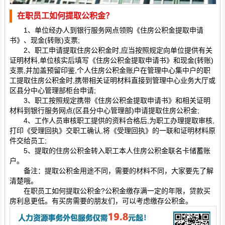
在职员工如何提取公积金？
1、单位经办人到银行服务网点领购《住房公积金提取申请
书》、现金(转账)支票;
2、职工申请提取住房公积金时,应当按照规定向单位提供有关
证明材料,单位核实后填写《住房公积金提取申请书》和现金(转账)
支票,并加盖预留印鉴,个人住房公积金账户在管理中心集中户的职
工提取住房公积金时,携带相关证明材料直接到管理中心业务大厅或
区县分中心管理部柜台申请;
3、职工按照规定携带《住房公积金提取申请书》和相关证明
材料到银行服务网点(区县分中心管理部)申请提取住房公积金;
4、工作人员审核职工提供的资料合格后,为职工办理提取审核,
打印《受理回执》交职工确认,将《受理回执》的一联和证明材料原
件交给员工;
5、提取的住房公积金转入职工本人住房公积金联名卡储蓄账
户。
备注：提取公积金用途不同，需要的材料不同，大家要先了解
清楚哦。
在职员工如何提取公积金?公积金缴存满一定的年限，贷款买
房利息更低。有买房需要的朋友们，可以考虑缴存公积金。