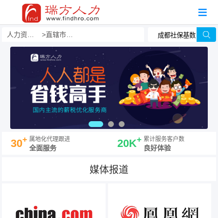
人力资源事务外包
直辖市派遣员工
+
+
属地化代理跟进
累计服务客户数
30
20K
全面服务
良好体验
媒体报道