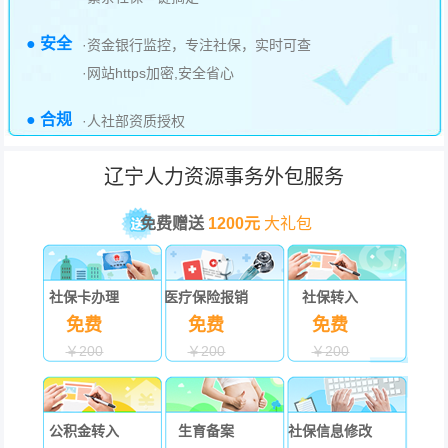
● 安全
·资金银行监控，专注社保，实时可查
·网站https加密,安全省心
● 合规
·人社部资质授权
辽宁人力资源事务外包服务
免费赠送
1200元
大礼包
社保卡办理
医疗保险报销
社保转入
免费
免费
免费
￥200
￥200
￥200
公积金转入
生育备案
社保信息修改