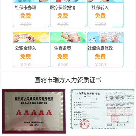
社保卡办理
医疗保险报销
社保转入
免费
免费
免费
￥200
￥200
￥200
公积金转入
生育备案
社保信息修改
免费
免费
免费
￥200
￥200
￥200
直辖市瑞方人力资质证书