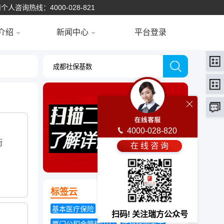
个人咨询热线：4000-028-821
介绍
新闻中心
平台登录
4000-028-820
衡
在 线 咨 询
标签云
基本医疗保险
女职工产假规定
扫码! 关注瑞方公众号