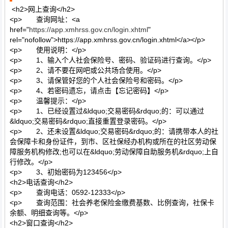
<h2>网上查询</h2>
<p> 查询网址：<a
href="
https://app.xmhrss.gov.cn/login.xhtml
"
rel="nofollow">https://app.xmhrss.gov.cn/login.xhtml</a></p>
<p> 使用说明：</p>
<p> 1、输入个人社会保险号、密码、验证码进行查询。</p>
<p> 2、请不要在网吧或公共场合使用。</p>
<p> 3、请保管好您的个人社会保险号和密码。</p>
<p> 4、若密码遗忘，请点击【忘记密码】</p>
<p> 温馨提示：</p>
<p> 1、已经设置过&ldquo;交易密码&rdquo;的：可以通过
&ldquo;交易密码&rdquo;直接重置登录密码。</p>
<p> 2、还未设置&ldquo;交易密码&rdquo;的：请携带本人的社
会保障卡和身份证件，到市、区社保经办机构或所在的社区劳动保
障服务机构修改;也可以在&ldquo;劳动保障自助服务机&rdquo;上自
行修改。</p>
<p> 3、初始密码为123456</p>
<h2>电话查询</h2>
<p> 查询电话：0592-12333</p>
<p> 查询范围：社会养老保险金缴费基数、比例查询，社保卡
余额、明细查询等。</p>
<h2>窗口查询</h2>