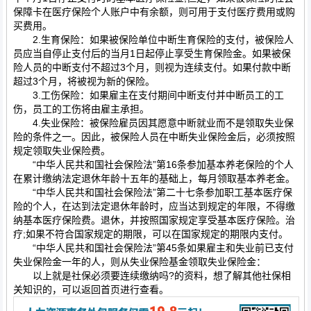
保障卡在医疗保险个人账户中有余额，则可用于支付医疗费用或购
买费用。
2.生育保险：如果被保险单位中断生育保险的支付，被保险人
员应当自停止支付后的当月1日起停止享受生育保险金。如果被保
险人员的中断支付不超过3个月，则视为连续支付。如果付款中断
超过3个月，将被视为新的保险。
3.工伤保险：如果雇主在支付期间中断支付并中断员工的工
伤，员工的工伤将由雇主承担。
4.失业保险：被保险雇员因其愿意中断就业而不是领取失业保
险的条件之一。因此，被保险人员在中断失业保险金后，必须按照
规定领取失业保险费。
“中华人民共和国社会保险法”第16条参加基本养老保险的个人
在累计缴纳法定退休年龄十五年的基础上，每月领取基本养老金。
“中华人民共和国社会保险法”第二十七条参加职工基本医疗保
险的个人，在达到法定退休年龄时，应当达到规定的年限，不得缴
纳基本医疗保险费。退休，并按照国家规定享受基本医疗保险。治
疗;如果不符合国家规定的期限，可以在国家规定的期限内支付。
“中华人民共和国社会保险法”第45条如果雇主和失业前已支付
失业保险金一年的人，则从失业保险基金领取失业保险金：
以上就是社保必须要连续缴纳吗?的资料，想了解其他社保相
关知识的，可以返回首页进行查看。