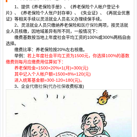
1、提供《养老保险手册》、《养老保险个人帐户登记卡
片》、《养老保险个人怅户封存单》、《失业证》、《再就业优惠
证》等相关手续以灵活就业人员名义办理续保手续。
2、灵活就业人员只缴纳养老保险和
医疗保险
两项，按灵活就
业人员核缴，因地域差异有所不同，一般情况下：
缴费基数按当地上年度社会平均工资的100%或300%两档自由
选择。
缴费比率：养老保险按20%左右核缴。
举例：
若上年度社会平均工资为1500元，你选择100%的基数
缴费则每月应缴费用估算如下：
养老保险金=1500×20%×1(月)=300(元)
其中记入个人帐户额=1500×8%=120(元)
进入统筹基金额=300-120=180(元)。
3、企业
代缴社保
(
代办社保
收费标准)