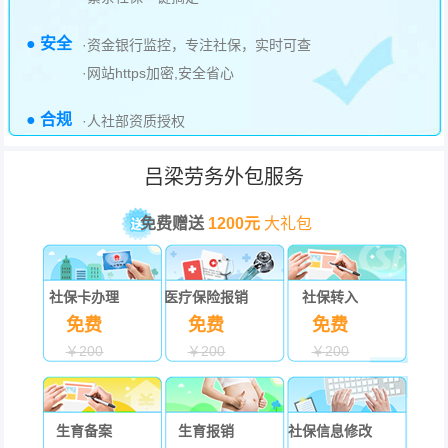
● 安全
·资金银行监控，专注社保，实时可查
·网站https加密,安全省心
● 合规
·人社部资质授权
吕梁劳务外包服务
免费赠送
1200元
大礼包
社保卡办理
医疗保险报销
社保转入
免费
免费
免费
￥200
￥200
￥200
生育备案
生育报销
社保信息修改