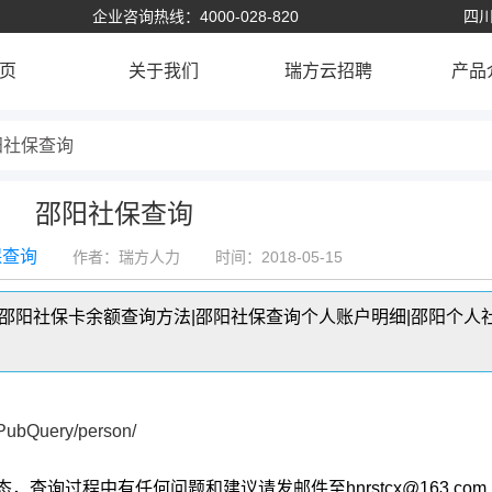
企业咨询热线：4000-028-820
四川
页
关于我们
瑞方云招聘
产品
阳社保查询
邵阳社保查询
保查询
作者：瑞方人力
时间：2018-05-15
|邵阳社保卡余额查询方法|邵阳社保查询个人账户明细|邵阳个人
/PubQuery/person/
过程中有任何问题和建议请发邮件至hnrstcx@163.com