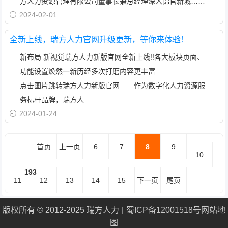
方人力资源管理有限公司董事长兼总经理深入锦官新城……
2024-02-01
全新上线，瑞方人力官网升级更新，等你来体验！
新布局 新视觉瑞方人力新版官网全新上线!!各大板块页面、
功能设置焕然一新历经多次打磨内容更丰富
点击图片跳转瑞方人力新版官网 作为数字化人力资源服
务标杆品牌，瑞方人……
2024-01-24
首页
上一页
6
7
8
9
10
193
11
12
13
14
15
下一页
尾页
版权所有 © 2012-2025 瑞方人力
蜀ICP备12001518号
网站地
图