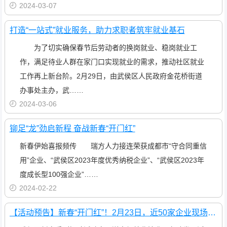
2024-03-07
打造“一站式”就业服务，助力求职者筑牢就业基石
为了切实确保春节后劳动者的换岗就业、稳岗就业工
作，满足待业人群在家门口实现就业的需求，推动社区就业
工作再上新台阶。2月29日，由武侯区人民政府金花桥街道
办事处主办，武……
2024-03-06
铆足“龙”劲启新程 奋战新春“开门红”
新春伊始喜报频传 瑞方人力接连荣获成都市“守合同重信
用”企业、“武侯区2023年度优秀纳税企业”、“武侯区2023年
度成长型100强企业”……
2024-02-22
【活动预告】新春“开门红”！2月23日，近50家企业现场揽才，5000余个岗位任你挑选~