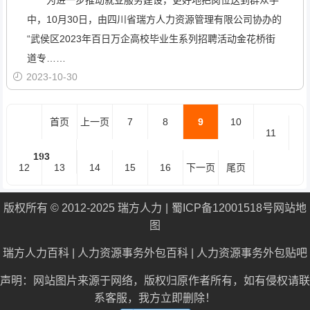
为进一步推动就业服务建设，更好地把岗位送到群众手
中，10月30日，由四川省瑞方人力资源管理有限公司协办的
“武侯区2023年百日万企高校毕业生系列招聘活动金花桥街
道专……
2023-10-30
首页
上一页
7
8
9
10
11
193
12
13
14
15
16
下一页
尾页
版权所有 © 2012-2025 瑞方人力
蜀ICP备12001518号
网站地
图
瑞方人力百科
|
人力资源事务外包百科
|
人力资源事务外包贴吧
声明：网站图片来源于网络，版权归原作者所有，如有侵权请联
系客服，我方立即删除！