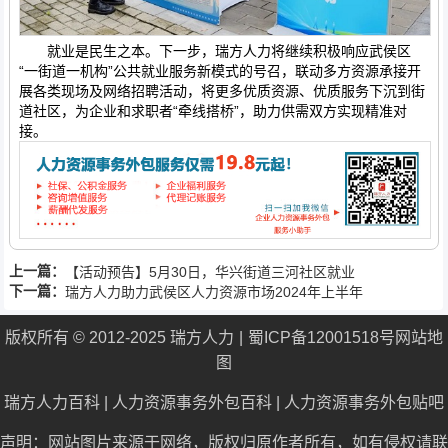
就业是民生之本。下一步，瑞方人力将继续积极响应武侯区
“一街道一机构”公共就业服务新模式的号召，联动多方资源承接开
展各类现场及网络招聘活动，将更多优质资源、优质服务下沉到街
道社区，为企业和求职者“牵线搭桥”，助力供需双方实现精准对
接。
上一篇：
【活动预告】5月30日，华兴街道三河社区就业
下一篇：
服务小站技能培训暨劳动就业一站式服务平台启
瑞方人力助力武侯区人力资源市场2024年上半年
动仪式火热来袭！
就业服务工作再创新高！
版权所有 © 2012-2025 瑞方人力
蜀ICP备12001518号
网站地
图
瑞方人力百科
|
人力资源事务外包百科
|
人力资源事务外包贴吧
声明：网站图片来源于网络，版权归原作者所有，如有侵权请联