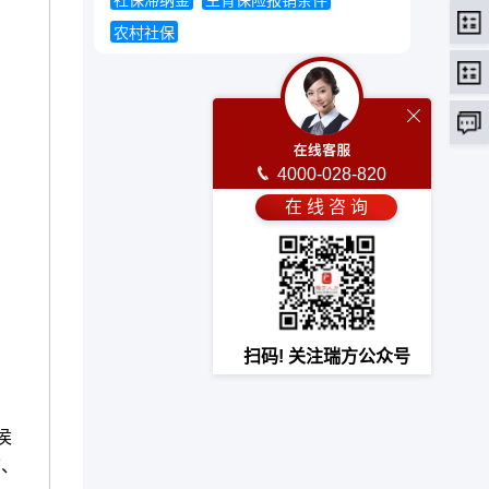
社保滞纳金
生育保险报销条件
农村社保
4000-028-820
在 线 咨 询
扫码! 关注瑞方公众号
侯
信、