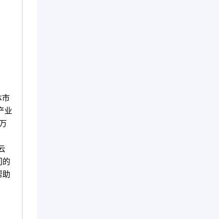
体市
产业
万
云
门的
帮助