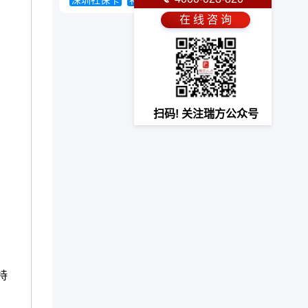
深圳社保卡
补充医疗保险
产检费用
在 线 咨 询
扫码! 关注瑞方公众号
持