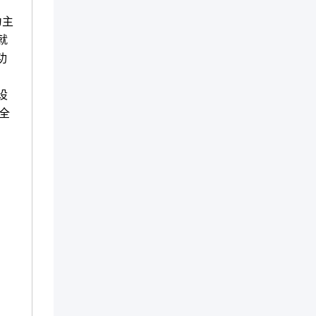
为主
就
功
设
全