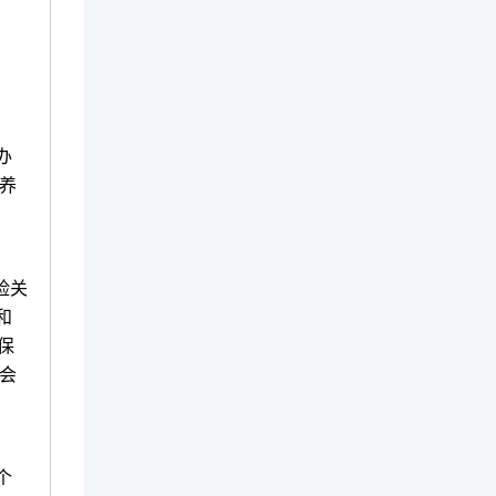
办
养
险关
和
保
会
个