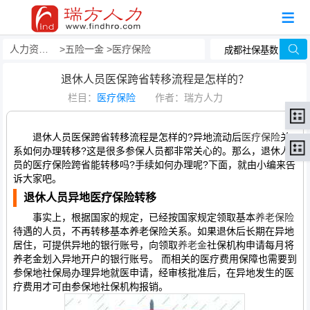
人力资源事务外包
五险一金
医疗保险
退休人员医保跨省转移流程是怎样的？
栏目：
医疗保险
作者：瑞方人力
退休人员医保跨省转移流程是怎样的?异地流动后
医疗保险
关
系如何办理转移?这是很多参保人员都非常关心的。那么，退休人
员的医疗保险跨省能转移吗?手续如何办理呢?下面，就由小编来告
诉大家吧。
退休人员异地医疗保险转移
事实上，根据国家的规定，已经按国家规定领取基本
养老保险
待遇的人员，不再转移基本养老保险关系。如果退休后长期在异地
居住，可提供异地的银行账号，向领取
养老金
社保机构申请每月将
养老金划入异地开户的银行账号。 而相关的医疗费用保障也需要到
参保地社保局办理异地就医申请，经审核批准后，在异地发生的医
疗费用才可由参保地社保机构报销。