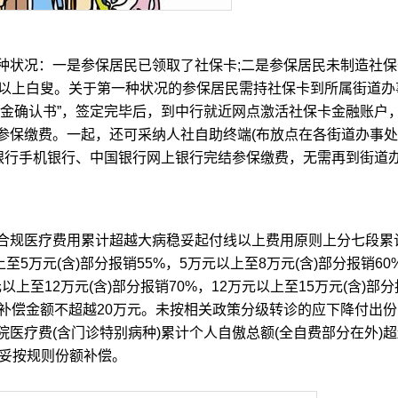
况：一是参保居民已领取了社保卡;二是参保居民未制造社保
岁以上白叟。关于第一种状况的参保居民需持社保卡到所属街道办
基金确认书”，签定完毕后，到中行就近网点激活社保卡金融账户
参保缴费。一起，还可采纳人社自助终端(布放点在各街道办事处
国银行手机银行、中国银行网上银行完结参保缴费，无需再到街道
规医疗费用累计超越大病稳妥起付线以上费用原则上分七段累
至5万元(含)部分报销55%，5万元以上至8万元(含)部分报销60
元以上至12万元(含)部分报销70%，12万元以上至15万元(含)部分
累计补偿金额不超越20万元。未按相关政策分级转诊的应下降付出份
医疗费(含门诊特别病种)累计个人自傲总额(全自费部分在外)超
稳妥按规则份额补偿。