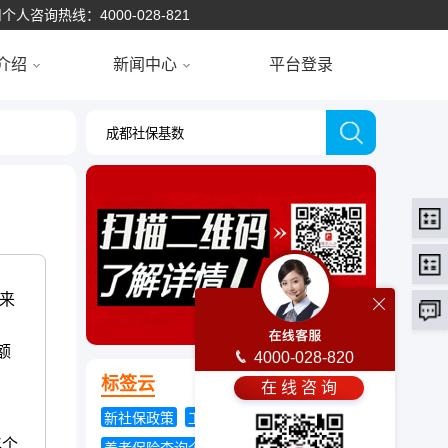
个人咨询热线：4000-028-821
介绍
新闻中心
平台登录
来
额
4000-028-820
标签云
在 线 咨 询
新社保政策
工伤保险条例实施细则
年个