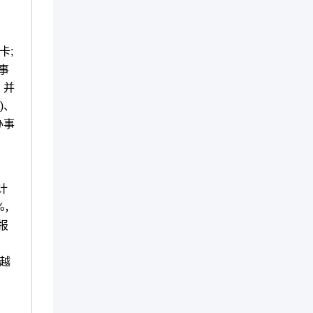
卡;
事
，并
)、
办事
计
%，
报
越