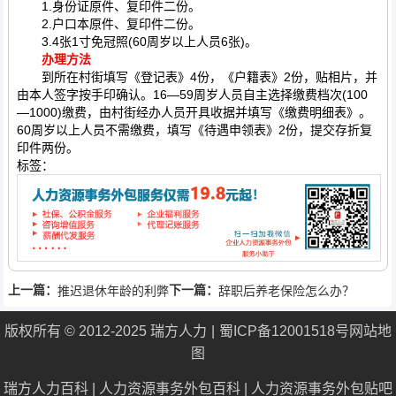
1.身份证原件、复印件二份。
2.户口本原件、复印件二份。
3.4张1寸免冠照(60周岁以上人员6张)。
办理方法
到所在村街填写《登记表》4份，《户籍表》2份，贴相片，并
由本人签字按手印确认。16—59周岁人员自主选择缴费档次(100
—1000)缴费，由村街经办人员开具收据并填写《缴费明细表》。
60周岁以上人员不需缴费，填写《待遇申领表》2份，提交存折复
印件两份。
标签：
上一篇：
下一篇：
推迟退休年龄的利弊
辞职后养老保险怎么办？
版权所有 © 2012-2025 瑞方人力
蜀ICP备12001518号
网站地
图
瑞方人力百科
|
人力资源事务外包百科
|
人力资源事务外包贴吧