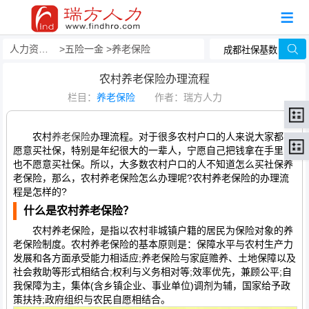
人力资源事务外包
五险一金
养老保险
农村养老保险办理流程
栏目：
养老保险
作者：瑞方人力
农村
养老保险
办理流程。对于很多农村户口的人来说大家都不
愿意买社保，特别是年纪很大的一辈人，宁愿自己把钱拿在手里，
也不愿意买社保。所以，大多数农村户口的人不知道怎么买社保养
老保险，那么，农村养老保险怎么办理呢?农村养老保险的办理流
程是怎样的?
什么是农村养老保险？
农村养老保险，是指以农村非城镇户籍的居民为保险对象的养
老保险制度。农村养老保险的基本原则是：保障水平与农村生产力
发展和各方面承受能力相适应;养老保险与家庭赡养、土地保障以及
社会救助等形式相结合;权利与义务相对等;效率优先，兼顾公平;自
我保障为主，集体(含乡镇企业、事业单位)调剂为辅，国家给予政
策扶持;政府组织与农民自愿相结合。