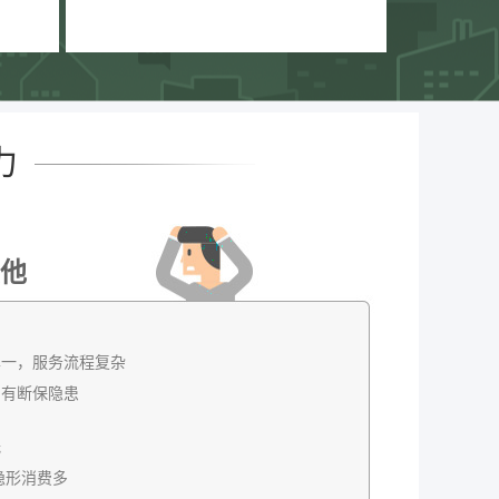
力
他
单一，服务流程复杂
，有断保隐患
低
隐形消费多