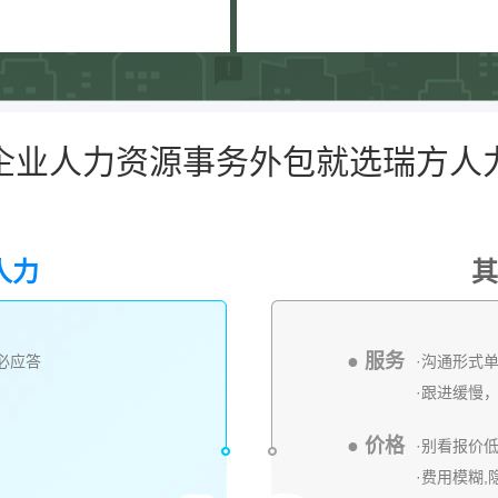
企业人力资源事务外包就选瑞方人
人力
其
● 服务
内必应答
·沟通形式
·跟进缓慢
● 价格
·别看报价
·费用模糊,