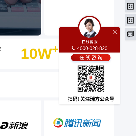
+
10W
4000-028-820
数
客户选择瑞方人力
在 线 咨 询
最终选择
扫码! 关注瑞方公众号