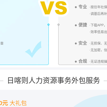
● 专业
·按往年社
·调基后再
● 便捷
·下载AP
·效率低易
● 安全
可查
·无担保、
·无加密，
● 合规
·无证违规
日喀则人力资源事务外包服务
00元
大礼包