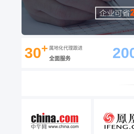
+
30
20
属地化代理跟进
全面服务