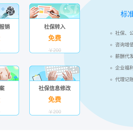
标
报销
社保转入
社保、
费
免费
咨询增
0
￥200
薪酬代
企业福
代理记
案
社保信息修改
费
免费
0
￥200