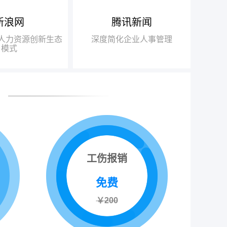
新浪网
腾讯新闻
得人力资源行业唯
布局“互联网+人力资源服务”
瑞方人
018中国互联网+人
战略，基于互联网发展的迅猛之
力，不
+人力资源创新生态
深度简化企业人事管理
得信赖品牌奖”
势，打造“瑞人云”SaaS人力资源
此适应瞬
模式
一站式服务平台，逐步由传统业务
推动了
向互联网全面转型
高速发
利
工伤报销
免费
￥200