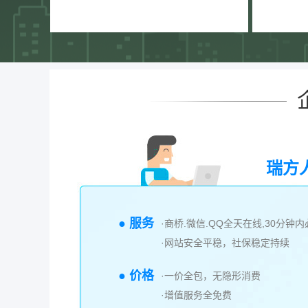
瑞方
● 服务
·商桥.微信.QQ全天在线,30分钟
·网站安全平稳，社保稳定持续
● 价格
·一价全包，无隐形消费
·增值服务全免费