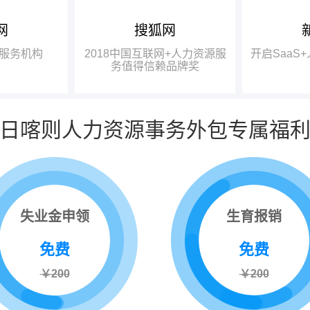
网
搜狐网
中国互联网
龚晓鸥：成都有大量的高校、
瑞方人力获
研究机构，具备强大的智力基础，
一奖项——“2
服务机构
2018中国互联网+人力资源服
开启SaaS
中国互联网
完全有条件在政府的牵头下，打造
力资源服务值
务值得信赖品牌奖
信赖品牌奖”。
出更好的、四川本土的人力资源服
务品牌。
日喀则人力资源事务外包专属福
失业金申领
生育报销
免费
免费
￥200
￥200