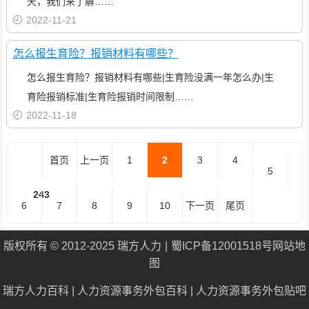
天，我们来了解……
2022-11-21
怎么报生育险？报销材料有哪些？
怎么报生育险？报销材料有哪些|生育险没满一年怎么办|生
育险报销标准|生育险报销时间限制……
2022-11-18
首页
上一页
1
2
3
4
5
243
6
7
8
9
10
下一页
尾页
版权所有 © 2012-2025 瑞方人力
蜀ICP备12001518号
网站地
图
瑞方人力百科
|
人力资源事务外包百科
|
人力资源事务外包贴吧