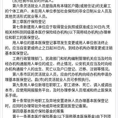
(五)在我市就业的外国人。
第六条灵活就业人员是指具有本辖区户籍(或居住证)的无雇工
的个体工商户、未在用人单位参加社会保险的非全日制从业人员及
其他灵活形式就业等人员。
第三章医疗保险登记
第七条新建用人单位应于取得营业执照或获准成立30日内,凭
相关材料到同级基本医疗保险经办机构(以下简称经办机构)办理单
位和职工的医保登记。
用人单位的基本医保登记事项发生变更或用人单位依法终止
的，应当自变更或终止之日起30日内，到经办机构办理变更或注销
基本医保登记。
工商行政管理部门、民政部门和机构编制管理机关应当及时向
经办机构通报用人单位的成立、终止情况，公安机关应当及时向经
办机构通报个人的出生、死亡以及户口登记、迁移、注销等情况。
第八条市区的灵活就业人员，应由代办机构向经办机构申请办
理基本医保登记。县(市)的灵活就业人员可参照执行。
第九条用人单位新增在职职工，职工退休、死亡、调入或调出
本市，应使用网报服务平台，及时办理参保人员增减和终止医保关
系手续。
第十条常驻外地职工及异地安置退休人员办理基本医保登记
时，应同时办理常驻外地或异地安置就医登记备案。
第四章基本医疗保险基金的筹集
第十一条基本医疗保险基金(以下简称基本医保基金)由下列项