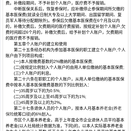
费。补缴段期间，不予补划个人账户，医疗费不予报销。
中断医保关系后，恢复参保时，应补缴停止参保期间所欠缴的
基本医保费(就读全日制大专及以上大学期间、出国留学期间、复
员军人等待分配期除外)。参保后欠缴基本医保费在6个月及以内
的，补缴欠费后，欠费期间的医疗费报销，按规定补划个人账户;欠
费时间超过6个月的，补缴欠费后，给予补划个人账户，欠费期间
的医疗费不予报销。
第五章个人账户的建立和使用
第二十五条经办机构为参加基本医保的职工建立个人账户,个人
账户由下列项目构成：
(一)本人按缴费基数的2%缴纳的基本医保费;
(二)按规定比例划入个人账户的由用人单位缴纳的基本医保费;
(三)个人账户的利息。
第二十六条在职职工的个人账户，从用人单位缴纳的基本医保
费中按本人基本医保缴费基数的下列比例划入：
(一)35周岁以下的为0.5%;
(二)35周岁及以上至45周岁以下的为1%;
(三)45周岁及以上的为2%。
第二十七条退休人员的个人账户，按本人月基本
养老金
(
养老
保险
统筹口径)的6%划入。
市区个人基本养老金，高于上年度全市企业退休人员平均基本
养老金(以人社局统计数据为准，下同)的，以本人实际基本养老金