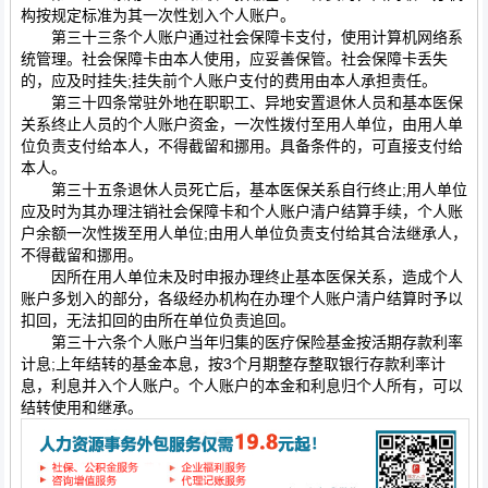
构按规定标准为其一次性划入个人账户。
第三十三条个人账户通过社会保障卡支付，使用计算机网络系
统管理。社会保障卡由本人使用，应妥善保管。社会保障卡丢失
的，应及时挂失;挂失前个人账户支付的费用由本人承担责任。
第三十四条常驻外地在职职工、异地安置退休人员和基本医保
关系终止人员的个人账户资金，一次性拨付至用人单位，由用人单
位负责支付给本人，不得截留和挪用。具备条件的，可直接支付给
本人。
第三十五条退休人员死亡后，基本医保关系自行终止;用人单位
应及时为其办理注销社会保障卡和个人账户清户结算手续，个人账
户余额一次性拨至用人单位;由用人单位负责支付给其合法继承人，
不得截留和挪用。
因所在用人单位未及时申报办理终止基本医保关系，造成个人
账户多划入的部分，各级经办机构在办理个人账户清户结算时予以
扣回，无法扣回的由所在单位负责追回。
第三十六条个人账户当年归集的医疗保险基金按活期存款利率
计息;上年结转的基金本息，按3个月期整存整取银行存款利率计
息，利息并入个人账户。个人账户的本金和利息归个人所有，可以
结转使用和继承。