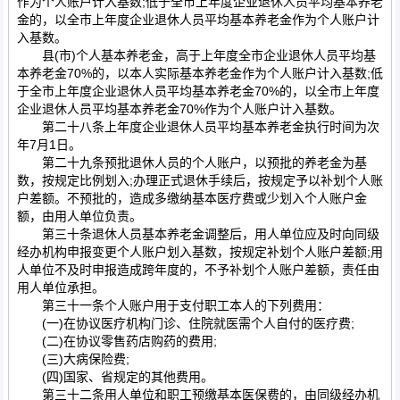
作为个人账户计入基数;低于全市上年度企业退休人员平均基本养老
金的，以全市上年度企业退休人员平均基本养老金作为个人账户计
入基数。
县(市)个人基本养老金，高于上年度全市企业退休人员平均基
本养老金70%的，以本人实际基本养老金作为个人账户计入基数;低
于全市上年度企业退休人员平均基本养老金70%的，以全市上年度
企业退休人员平均基本养老金70%作为个人账户计入基数。
第二十八条上年度企业退休人员平均基本养老金执行时间为次
年7月1日。
第二十九条预批退休人员的个人账户，以预批的养老金为基
数，按规定比例划入;办理正式退休手续后，按规定予以补划个人账
户差额。不预批的，造成多缴纳基本医疗费或少划入个人账户金
额，由用人单位负责。
第三十条退休人员基本养老金调整后，用人单位应及时向同级
经办机构申报变更个人账户划入基数，按规定补划个人账户差额;用
人单位不及时申报造成跨年度的，不予补划个人账户差额，责任由
用人单位承担。
第三十一条个人账户用于支付职工本人的下列费用：
(一)在协议医疗机构门诊、住院就医需个人自付的医疗费;
(二)在协议零售药店购药的费用;
(三)大病保险费;
(四)国家、省规定的其他费用。
第三十二条用人单位和职工预缴基本医保费的，由同级经办机