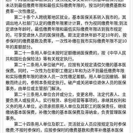
未达到最低缴费年限和最低实际缴费年限的，按当时的缴费基数和
费率一次性缴足。
第二十条个人跨统筹地区就业，基本医保关系转入我市的，其
调出地人社部门认定的缴费年限累计计算，作为视同缴费年限;到法
定退休年龄时，最低缴费年限和最低实际缴费年限达到我市规定
的，可享受退休人员的医保待遇。距法定退休年龄不足10年的，按
参保时的缴费基数及费率，一次性补缴在我市实际缴费年限不足10
年的差额部分。
第二十一条用人单位未按时足额缴纳医保费的，按《中华人民
共和国社会保险法》等有关规定执行。
第二十二条用人单位破产时，应按有关规定清偿欠缴的基本医
保费。同时，一次性为在职职工缴足1年和为达不到最低缴费年限
和实际缴费年限的退休人员一次性缴足差额。用人单位因撤销、解
散而终止的，参照本条规定执行。破产或关闭单位退休人员的医保
事务，由单位或主管部门解决。
第二十三条用人单位合并或分立，变更名称、法定代表人、主
要负责人或投资人，实行租赁、承包经营等事项的，承继其权利和
义务的用人单位，必须承担原用人单位及其职工的医保责任，继续
缴纳基本医保费，补缴欠缴的基本医保费及滞纳金，负责管理医保
事务。
第二十四条用人单位及职工、灵活就业人员应按规定及时参保
缴费;不按时参保的，应按参保时的缴费基数和费率补缴基本医保