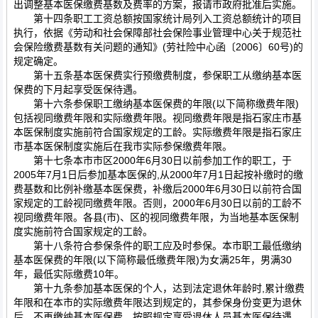
出调整基本医保缴费基数及费率的方案，报请市政府批准后实施。
第十四条职工工资总额按国家统计局列入工资总额统计的项目
执行，依据《劳动和社会保障部社会保险事业管理中心关于规范社
会保险缴费基数有关问题的通知》(劳社险中心函〔2006〕60号)的
规定确定。
第十五条基本医保费实行预缴费制度，参保职工从缴纳基本医
保费的下月起享受医保待遇。
第十六条参保职工缴纳基本医保费的年限(以下简称缴费年限)
包括视同缴费年限和实际缴费年限。视同缴费年限是指石家庄市基
本医保制度实施前符合国家规定的工龄。实际缴费年限是指石家庄
市基本医保制度实施后在我市实际参保缴费年限。
第十七条本市市区2000年6月30日以前参加工作的职工，于
2005年7月1日后参加基本医保的,从2000年7月1日起按补缴时的缴
费基数和比例补缴基本医保费，补缴后2000年6月30日以前符合国
家规定的工龄视同缴费年限。否则，2000年6月30日以前的工龄不
视同缴费年限。各县(市)、区的视同缴费年限，为当地基本医保制
度实施前符合国家规定的工龄。
第十八条符合参保条件的职工应及时参保。本市职工最低缴纳
基本医保费的年限(以下简称最低缴费年限)为女满25年，男满30
年，最低实际缴费10年。
第十九条参加基本医保的个人，达到法定退休年龄时,累计缴费
年限和在本市的实际缴费年限达到规定的，其参保身份变更为退休
后，不再缴纳基本医保费，按照规定享受退休人员基本医保待遇。