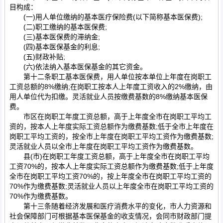
目构成：
(一)用人单位缴纳的基本医疗保险费(以下简称基本医保费);
(二)职工缴纳的基本医保费;
(三)基本医保费的滞纳金;
(四)基本医保基金的利息;
(五)财政补贴;
(六)依法纳入基本医保基金的其它资金。
第十二条职工基本医保费，用人单位按本单位上年度在岗职工
工资总额的8%缴纳;在岗职工按本人上年度工资收入的2%缴纳，由
用人单位代为扣缴。灵活就业人员按缴费基数的8%缴纳基本医保
费。
市区在岗职工年度工资总额，高于上年度全市在岗职工平均工
资的，按本人上年度实际工资总额作为缴费基数;低于全市上年度在
岗职工平均工资的，按全市上年度在岗职工平均工资作为缴费基数;
灵活就业人员以全市上年度在岗职工平均工资作为缴费基数。
县(市)在岗职工年度工资总额，高于上年度全市在岗职工平均
工资70%的，按本人上年度实际工资总额作为缴费基数;低于上年度
全市在岗职工平均工资70%的，按上年度全市在岗职工平均工资的
70%作为缴费基数;灵活就业人员以上年度全市在岗职工平均工资的
70%作为缴费基数。
第十三条随着经济发展和医疗消费水平的变化，市人力资源和
社会保障部门可根据基本医保基金的收支情况，会同市财政部门提