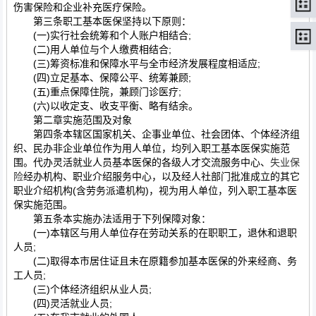
伤害保险和企业补充医疗保险。
第三条职工基本医保坚持以下原则：
(一)实行社会统筹和个人账户相结合;
(二)用人单位与个人缴费相结合;
(三)筹资标准和保障水平与全市经济发展程度相适应;
(四)立足基本、保障公平、统筹兼顾;
(五)重点保障住院，兼顾门诊医疗;
(六)以收定支、收支平衡、略有结余。
第二章实施范围及对象
第四条本辖区国家机关、企事业单位、社会团体、个体经济组
织、民办非企业单位作为用人单位，均列入职工基本医保实施范
围。代办灵活就业人员基本医保的各级人才交流服务中心、
失业保
险
经办机构、职业介绍服务中心，以及经人社部门批准成立的其它
职业介绍机构(含劳务派遣机构)，视为用人单位，列入职工基本医
保实施范围。
第五条本实施办法适用于下列保障对象：
(一)本辖区与用人单位存在劳动关系的在职职工，退休和退职
人员;
(二)取得本市居住证且未在原籍参加基本医保的外来经商、务
工人员;
(三)个体经济组织从业人员;
(四)灵活就业人员;