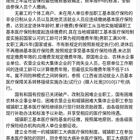
按照上年度社会保险最低缴费基数确定，费率按8%的标准，全额
由参保人员个人缴纳。
无雇工的个体工商户、未在用人单位参加职工基本医疗保险的
非全日制从业人员以及其他灵活就业人员应连续缴纳基本医疗保险
费，达到法定退休年龄时,累计缴费(参保职工从当地实施城镇职工
基本医疗保险制度起连续缴费的,其在当地城镇职工基本医疗保险制
度实施前国家认可的工龄可计算为视同缴费年限)男职工满30年、
女职工满25年(国家或省、市有新规定的按照新规定执行)的,退休后
不再缴纳基本医疗保险费,按照规定享受基本医疗保险待遇;未达到
规定缴费年限的,应缴费至规定缴费年限。原国有企业、农林水企事
业单位、农垦企业和大集体企业的下岗失业人员，在原单位工作期
间的连续工龄可以计算缴费年限，但最低实际缴费年限不低于15
年。属不同险种模式之间转保的，参照《江西省流动就业人员基本
医疗保障关系转移接续实施办法(试行)》(赣人社发[2010]17号)执
行。
国有和国有控股已关闭破产、改制及困难企业职工，国有困难
农林水企事业单位、困难农垦企业和城镇困难大集体企业职工参加
城镇职工基本医疗保险继续执行现行财政资助政策，由各级财政按
现行补助办法和标准予以补助，并享受相应的医疗保险待遇。
城镇职工基本医疗保险基金的征缴，按照属地原则，由各级医
疗保险经办机构向用人单位全额征收。
建立全市统一的城镇职工大病医疗保险制度。城镇职工在参加
基本医疗保险的同时，同步参加大病补充医疗保险。职工大病医疗