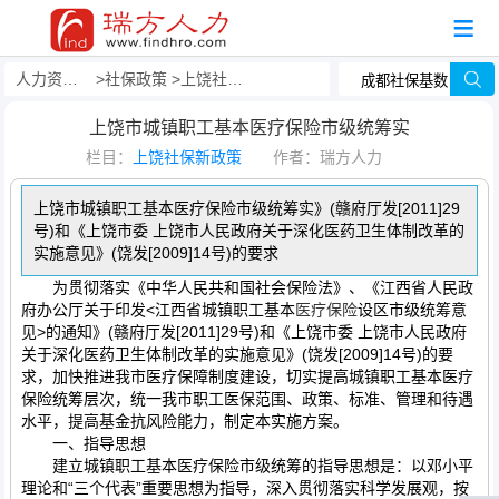
人力资源事务外包
社保政策
上饶社保新政策
上饶市城镇职工基本医疗保险市级统筹实
栏目：
上饶社保新政策
作者：瑞方人力
上饶市城镇职工基本医疗保险市级统筹实》(赣府厅发[2011]29
号)和《上饶市委 上饶市人民政府关于深化医药卫生体制改革的
实施意见》(饶发[2009]14号)的要求
为贯彻落实《中华人民共和国社会保险法》、《江西省人民政
府办公厅关于印发<江西省城镇职工基本
医疗保险
设区市级统筹意
见>的通知》(赣府厅发[2011]29号)和《上饶市委 上饶市人民政府
关于深化医药卫生体制改革的实施意见》(饶发[2009]14号)的要
求，加快推进我市医疗保障制度建设，切实提高城镇职工基本医疗
保险统筹层次，统一我市职工医保范围、政策、标准、管理和待遇
水平，提高基金抗风险能力，制定本实施方案。
一、指导思想
建立城镇职工基本医疗保险市级统筹的指导思想是：以邓小平
理论和“三个代表”重要思想为指导，深入贯彻落实科学发展观，按