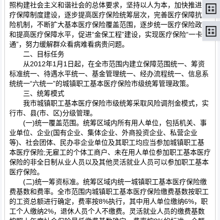
照构建社会主义和谐社会的总体要求，坚持以人为本，加快推进医
疗保障制度建设，逐步提高医疗保险统筹层次，完善医疗保障抗风
险机制，不断扩大基本医疗保险覆盖范围，逐步统一医疗保险政策
和提高医疗保障水平，促进“金保工程”建设，实现医疗保险“一卡
通”，努力缓解群众看病难看病贵问题。
二、目标任务
从2012年1月1日起，在全市范围内建立保障范围统一、筹资
标准统一、待遇水平统一、基金管理统一、经办流程统一、信息系
统统一“六统一”的城镇职工基本医疗保险市级统筹管理政策。
三、统筹模式
我市城镇职工基本医疗保险市级统筹采取风险调剂金模式，实
行市、县(市、区)分级管理。
(一)统一覆盖范围。统筹区域内所有用人单位，包括机关、事
业单位、企业(国有企业、集体企业、外商投资企业、私营企业
等)、社会团体、民办非企业单位及其职工均应当参加城镇职工基
本医疗保险;无雇工的个体工商户、未在用人单位参加职工基本医疗
保险的非全日制从业人员以及其他灵活就业人员可以参加职工基本
医疗保险。
(二)统一筹资标准。统筹区域内统一城镇职工基本医疗保险缴
费基数和费率。全市范围内城镇职工基本医疗保险缴费基数按职工
的工资总额进行确定，费率按8%执行，其中用人单位缴纳6%，职
工个人缴纳2%，退休人员个人不缴费。灵活就业人员的缴费基数