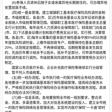
(6)参保人员退休后随子女或亲属异地长期居住的，可办理异地
安置就医手续。
(四)统一基金管理。建立城镇职工基本医疗保险风险调剂金制
度。市级统筹后，各县(市、区)历年结余基金以及当年征收的基金
全部纳入市级统筹管理范围。城镇职工基本医疗保险基金收支总量
实行计划控制。每年由市人力资源社会保障部门、财政部门向各县
(市、区)下达基金征缴计划和医疗费用支出计划，实行预、决算管
理。各县(市、区)每年从筹集的基本医疗保险基金中按5%的比例逐
年提取风险调剂金，上缴市级财政专户，规模保持在基金总额的
20%，达到规定规模后，不再继续提取。当期统筹基金发生超支
的，先由历年累计结余予以抵补。抵补不足部分，可申请市级统筹
风险调剂金实行调剂。市级统筹风险调剂金具体管理使用办法另行
制定。
国家公务员医疗补助、企业补充医疗保险等继续实行分级管
理，暂不列入市级统筹。
(五)统一经办流程。全市执行统一的医疗保险业务经办流程。
各地要进一步加强城镇基本医疗保险基础管理，提高经办服务水
平，严格规范和执行医疗保险经办业务操作标准和服务流程。具体
经办流程办法另行制定。
(六)统一信息系统。各地要按照全市统一规划要求，整合资
金、资源，多渠道筹资，加大对信息系统建设的投入，建立全市统
一的医疗保险网络信息管理系统，实现市内医疗保险“一卡通”即时