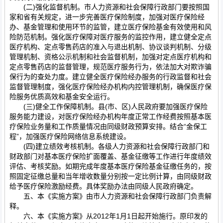
(二)强化监督机制。市人力资源和社会保障行政部门要按照国
家和省有关规定，进一步完善医疗保险制度，加强对医疗保险经
办、基金管理和使用环节的监管，建立医疗保险基金有效使用和风
险防范机制。强化医疗保障对医疗服务的监控作用，建立健全定点
医疗机构、定点零售药店的准入与退出机制、协议谈判机制、分级
管理机制、资格公示机制和社会监督机制，加强对定点医疗机构和
定点零售药店的监督管理，规范医疗服务行为，依法加大对欺诈骗
保行为的查处力度。建立健全医疗保险经办服务的行政监督和社会
监督管理制度，强化医疗保险经办机构内控管理机制，确保医疗保
险服务优质高效和基金安全运行。
(三)健全工作保障机制。县(市、区)人民政府要加强医疗保险
服务能力建设，对医疗保险经办机构年度正常工作经费按照基本医
疗保险业务量和工作质量情况由同级财政预算安排。结合“金保工
程”，加强医疗保险网络信息系统建设。
(四)建立绩效考核机制。各级人力资源和社会保障行政部门和
财政部门对基本医疗保险扩面覆盖、基金征缴等工作进行年度绩效
评估、考核奖励。如期完成年度基本医疗保险基金征缴任务的，按
照固定征缴总量和当年增收数量分别按一定比例计算，由同级财政
给予医疗保险激励经费。具体奖励办法由同级人民政府确定。
五、本《实施方案》由市人力资源和社会保障行政部门负责解
释。
六、本《实施方案》从2012年1月1日起开始施行。原印发的