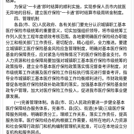
结算。
为保证“一卡通”即时结算的顺利实施，实现参保人员市内就医
无异地的目标，建立医疗保险“一卡通”即时结算市级周转金制度。
四、管理机制
各县(市、区)人民政府、各有关部门要充分认识城镇职工基本
医疗保险市级统筹的重要意义，切实加强组织领导，将市级统筹工
作列入民生工程年度绩效考核范围。各地要明确医疗保险经办职能
分工和相关部门工作责任，密切配合，精心组织，全力推进。要建
立城镇职工医疗保险基金风险应急管理制度，明确对基本医疗保险
基金的保障责任，应对紧急与特殊情况下的医疗保险基金支付。市
人力资源和社会保障局要加强对城镇职工基本医疗保险市级统筹的
政策指导，建立全市基本医疗保险政策落实情况督查考评制度，对
市级统筹工作进展及医疗保险工作目标执行情况进行督查考评，指
导全市城镇职工基本医疗保险市级工作均衡顺利进行。市财政局要
督促各地医疗保险财政补助政策的落实，加强基本医疗保险基金财
政专户管理，加大对医疗保险工作投入，促进我市医疗保险事业健
康发展。
(一)完善管理体制。各县(市、区)人民政府要进一步健全基本
医疗保障经办服务体系，完善市、县(区)、街道(乡镇)三级医疗保
障服务网络，明确职责分工，理顺工作关系，落实工作责任，提高
服务效率。医疗保险经办机构根据工作需要，经所在地的人力资源
和社会保障行政部门和机构编制管理机关批准，可以在本地设立分
支机构和服务网点。