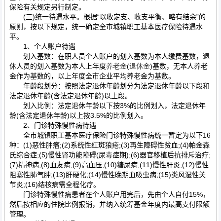
保险有关规定另行制定。
(三)统一待遇水平。根据“以收定支、收支平衡、略有结余”的
原则，按以下规定，统一确定全市城镇职工基本医疗保险待遇水
平。
1、个人账户待遇
划入基数：在职人员个人账户的划入基数为本人缴费基数，退
休人员的划入基数为本人上年度
养老金
(
退休金
)基数，无本人养老
金作为基数的，以上年度全市企业平均养老金为基数。
年龄段划分：按照法定退休年龄划分为法定退休年龄以下段和
法定退休年龄(含法定退休年龄)以上段。
划入比例：法定退休年龄以下按3%的比例划入，法定退休年
龄(含法定退休年龄)以上按3.5%的比例划入。
2、门诊特殊慢性病待遇
全市城镇职工基本医疗保险门诊特殊慢性病统一暂定为以下16
种：(1)恶性肿瘤;(2)系统性红斑狼疮;(3)再生障碍性贫血;(4)帕金森
氏综合症;(5)慢性肾功能障碍(尿毒症期);(6)器官移植后抗排斥治疗;
(7)精神病;(8)血友病;(9)高血压;(10)糖尿病;(11)慢性肝炎;(12)慢性
阻塞性肺气肿;(13)肝硬化;(14)慢性晚期血吸虫病;(15)类风湿性关
节炎;(16)结核病需全程化疗。
门诊特殊慢性病患者在个人账户用完后，先由个人自付15%，
然后按相应的住院比例报销，并纳入统筹基金年度内最高支付限额
管理。