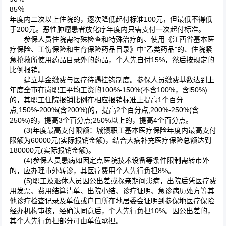
85％
年度内二次以上住院的，逐次降低起付标准100元，但最低不得低
于200元。恶性肿瘤患者放化疗年度内只需支付一次起付标准。
参保人员住院需特殊检查和特殊治疗的、使用《江西省基本医
疗保险、工伤保险和生育保险药品目录》中“乙类药品”的、住院紧
急抢救所使用药品目录外的药品，个人先自付15%，然后按规定的
比例报销。
建立基金缴费与医疗待遇挂钩制度。参保人员缴费基数达到上
年度全市在岗职工平均工资的100%-150%(不含100%，含l50%)
的，其职工住院报销比例在相应报销标准上提高1个百分
点;150%-200%(含200%)的，提高2个百分点;200%-250%(含
250%)的，提高3个百分点;250%以上的，提高4个百分点。
(3)年度最高支付限额：城镇职工基本医疗保险年度内最高支付
限额为60000元(实际报销金额)，结合大病补充医疗保险总额达到
180000元(实际报销金额)。
(4)参保人员患病如因定点医院技术设备等条件限制需转市外
的，应办理市外转诊，其医疗费用个人先行负担8%。
(5)职工及退休人员因公出差或探亲期间患病，出院后凭医疗费
用发票、费用结算清单、出院小结、诊疗证明、急诊病历处方等其
他诊疗检查记录及单位或户口所在地居委会证明到参保地医疗保险
经办机构审核，经确认同意后，个人先行负担10%。因公出差的，
其个人先行负担部分可由单位承担。