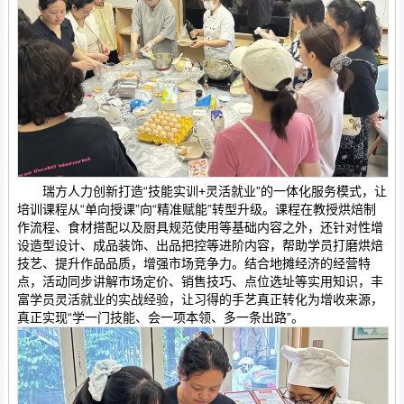
瑞方人力创新打造“技能实训+灵活就业”的一体化服务模式，让
培训课程从“单向授课”向“精准赋能”转型升级。课程在教授烘焙制
作流程、食材搭配以及厨具规范使用等基础内容之外，还针对性增
设造型设计、成品装饰、出品把控等进阶内容，帮助学员打磨烘焙
技艺、提升作品品质，增强市场竞争力。结合地摊经济的经营特
点，活动同步讲解市场定价、销售技巧、点位选址等实用知识，丰
富学员灵活就业的实战经验，让习得的手艺真正转化为增收来源，
真正实现“学一门技能、会一项本领、多一条出路”。