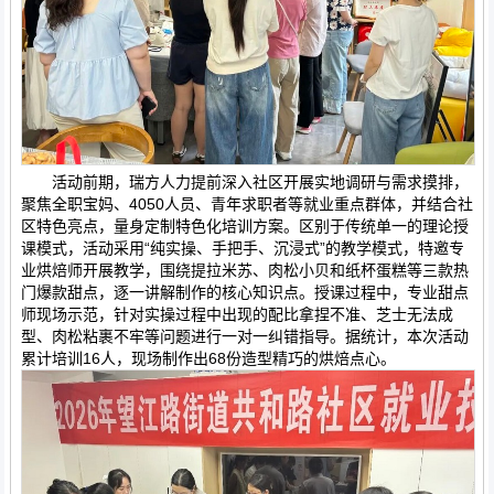
活动前期，瑞方人力提前深入社区开展实地调研与需求摸排，
聚焦全职宝妈、4050人员、青年求职者等就业重点群体，并结合社
区特色亮点，量身定制特色化培训方案。区别于传统单一的理论授
课模式，活动采用“纯实操、手把手、沉浸式”的教学模式，特邀专
业烘焙师开展教学，围绕提拉米苏、肉松小贝和纸杯蛋糕等三款热
门爆款甜点，逐一讲解制作的核心知识点。授课过程中，专业甜点
师现场示范，针对实操过程中出现的配比拿捏不准、芝士无法成
型、肉松粘裹不牢等问题进行一对一纠错指导。据统计，本次活动
累计培训16人，现场制作出68份造型精巧的烘焙点心。