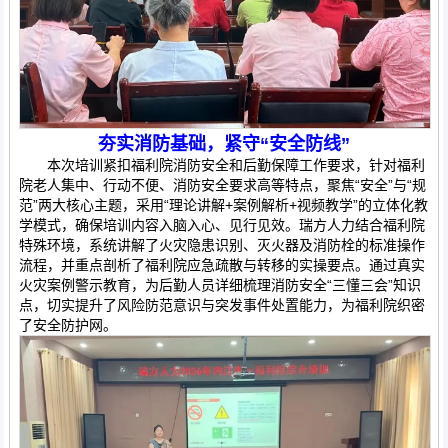
夯实消防基础，紧守“安全防线”
本次培训紧扣福利院消防安全和后勤保障工作要求，针对福利
院老人集中、行动不便、消防安全要求高等特点，聚焦“安全”与“规
范”两大核心主题，采用“理论讲解+案例解析+视频教学”的立体化教
学模式，确保培训内容入脑入心、见行见效。瑞方人力结合福利院
特殊环境，系统讲解了火灾隐患识别、灭火器及消防栓的标准操作
流程，并重点剖析了福利院应急疏散与转移的实操要点。通过真实
火灾案例警示教育，为后勤人员详细梳理消防安全“三懂三会”知识
点，切实提升了风险防范意识与突发事件处置能力，为福利院织密
了安全防护网。