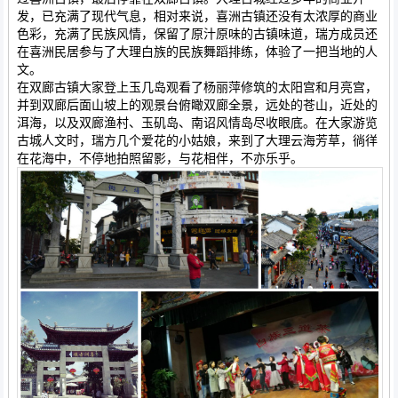
发，已充满了现代气息，相对来说，喜洲古镇还没有太浓厚的商业
色彩，充满了民族风情，保留了原汁原味的古镇味道，瑞方成员还
在喜洲民居参与了大理白族的民族舞蹈排练，体验了一把当地的人
文。
在双廊古镇大家登上玉几岛观看了杨丽萍修筑的太阳宫和月亮宫，
并到双廊后面山坡上的观景台俯瞰双廊全景，远处的苍山，近处的
洱海，以及双廊渔村、玉矶岛、南诏风情岛尽收眼底。在大家游览
古城人文时，瑞方几个爱花的小姑娘，来到了大理云海芳草，徜徉
在花海中，不停地拍照留影，与花相伴，不亦乐乎。