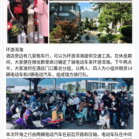
环游洱海
酒店旁边有几家租车行，可以为环游洱海提供交通工具。在休息期
间，大家便在微信群里商讨确定了骑电动车来环游洱海。下午两点
半，大家准时在酒店门口集合分组，以两人、四人为小组共租赁14
辆电动车和2辆电动汽车，组成瑞方骑行队。
本次环海之行由两辆电动汽车在前后开路和压轴，电动车队在中间