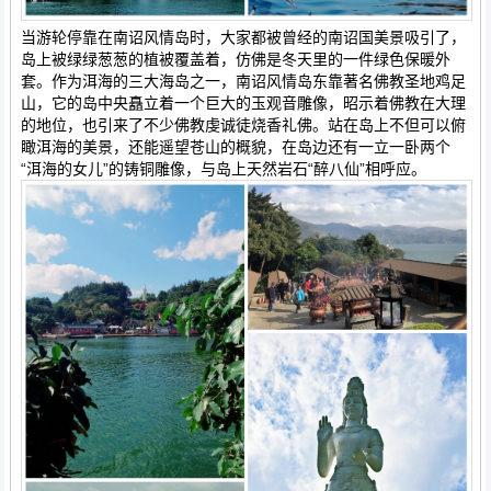
当游轮停靠在南诏风情岛时，大家都被曾经的南诏国美景吸引了，
岛上被绿绿葱葱的植被覆盖着，仿佛是冬天里的一件绿色保暖外
套。作为洱海的三大海岛之一，南诏风情岛东靠著名佛教圣地鸡足
山，它的岛中央矗立着一个巨大的玉观音雕像，昭示着佛教在大理
的地位，也引来了不少佛教虔诚徒烧香礼佛。站在岛上不但可以俯
瞰洱海的美景，还能遥望苍山的概貌，在岛边还有一立一卧两个
“洱海的女儿”的铸铜雕像，与岛上天然岩石“醉八仙”相呼应。