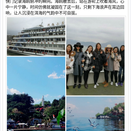
快门记录海鸥俯冲的瞬间。海鸥散去后，站在游轮上吹着海风，心
中一片宁静，时间仿佛就凝固在了这一刻，只剩下海浪声在耳边回
响，让人沉浸在洱海的气韵中不可自拔。