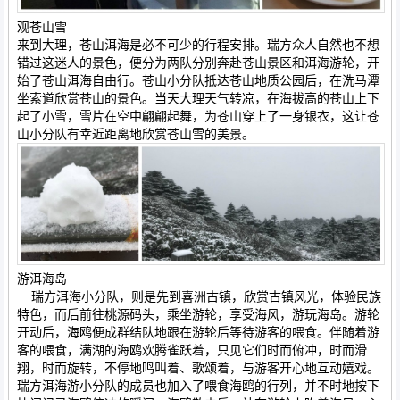
观苍山雪
来到大理，苍山洱海是必不可少的行程安排。瑞方众人自然也不想
错过这迷人的景色，便分为两队分别奔赴苍山景区和洱海游轮，开
始了苍山洱海自由行。苍山小分队抵达苍山地质公园后，在洗马潭
坐索道欣赏苍山的景色。当天大理天气转凉，在海拔高的苍山上下
起了小雪，雪片在空中翩翩起舞，为苍山穿上了一身银衣，这让苍
山小分队有幸近距离地欣赏苍山雪的美景。
游洱海岛
瑞方洱海小分队，则是先到喜洲古镇，欣赏古镇风光，体验民族
特色，而后前往桃源码头，乘坐游轮，享受海风，游玩海岛。游轮
开动后，海鸥便成群结队地跟在游轮后等待游客的喂食。伴随着游
客的喂食，满湖的海鸥欢腾雀跃着，只见它们时而俯冲，时而滑
翔，时而旋转，不停地鸣叫着、歌颂着，与游客开心地互动嬉戏。
瑞方洱海游小分队的成员也加入了喂食海鸥的行列，并不时地按下