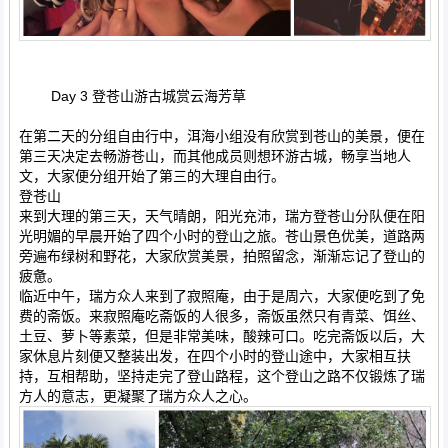
Day 3 登苍山游古城赏云海芳草
在第二天的分组自由行中，洱海小组没有欣赏到苍山的美景，便在
第三天决定去畅游苍山，而其他成员则想环游古城，畅享当地人
文，大家便分组开始了第三的大理自由行。
登苍山
来到大理的第三天，天气晴朗，阳光充沛，瑞方登苍山分队便在阳
光明媚的早晨开始了四个小时的登山之旅。苍山景色优美，道路两
旁遍布绿树和野花，大家欣赏美景，拍照留念，渐渐忘记了登山的
疲惫。
临近中午，瑞方众人来到了寂照庵，由于是周六，大家便吃到了免
费的斋饭。来寂照庵吃斋饭的人很多，斋饭虽然只有青菜、饵丝、
土豆、萝卜等素菜，但是非常美味，酸辣可口。吃完斋饭以后，大
家休息片刻便又整装出发，在四个小时的登山途中，大家相互扶
持，互相帮助，坚持走完了登山路程，这个登山之路不仅锻炼了瑞
方人的意志，更凝聚了瑞方众人之心。