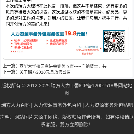
本次的瑞方大理行在此也告一段落，但这并不是结束，还有更多的
风景等待着大家的探索。这次旅游收获的不仅是照片、纪念品，更
多的是对工作的肯定，对瑞方的归属，让我们与瑞方携手同行，共
同开创瑞方的美好未来！
上一篇：
西华大学校园宣讲会完美收官-----广纳贤士，共
下一篇：
创瑞方
关于瑞方2018元旦放假公告
版权所有 © 2012-2025 瑞方人力
蜀ICP备12001518号
网站地
图
瑞方人力百科
|
人力资源事务外包百科
|
人力资源事务外包贴吧
声明：网站图片来源于网络，版权归原作者所有，如有侵权请联
系客服，我方立即删除！