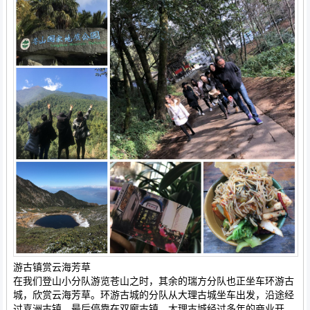
游古镇赏云海芳草
在我们登山小分队游览苍山之时，其余的瑞方分队也正坐车环游古
城，欣赏云海芳草。环游古城的分队从大理古城坐车出发，沿途经
过喜洲古镇，最后停靠在双廊古镇。大理古城经过多年的商业开