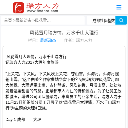
首页
最新动态
风花雪月瑞方情，万水千山大理行
风花雪月瑞方情，万水千山大理行
栏目：
最新动态
作者：瑞方人力
风花雪月大理情，万水千山瑞方行
记瑞方人力2017大理年度旅游
“上关花，下关风，下关风吹上关花；苍山雪，洱海月，洱海月照
苍山雪。”这个由著名作家曹靖华留下的名句尽涵大理风花雪月四
大美景。大理远离尘嚣，古朴静谧，风吹花香，月清山高，处处散
发着温柔甜蜜的气息，正是都市人向往的诗和远方。为了让员工放
松减压，增进公司团队凝聚力，丰富员工的业余生活，瑞方人力于
11月23日组织部分员工开展了以“风花雪月大理情，万水千山瑞方
行”为主题的大理4日游。
Day 1 成都——大理