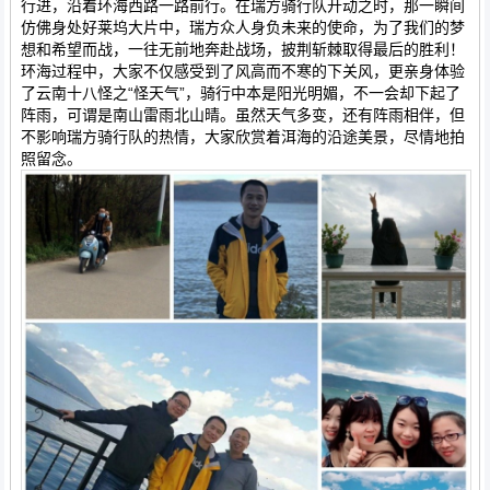
行进，沿着环海西路一路前行。在瑞方骑行队开动之时，那一瞬间
仿佛身处好莱坞大片中，瑞方众人身负未来的使命，为了我们的梦
想和希望而战，一往无前地奔赴战场，披荆斩棘取得最后的胜利！
环海过程中，大家不仅感受到了风高而不寒的下关风，更亲身体验
了云南十八怪之“怪天气”，骑行中本是阳光明媚，不一会却下起了
阵雨，可谓是南山雷雨北山晴。虽然天气多变，还有阵雨相伴，但
不影响瑞方骑行队的热情，大家欣赏着洱海的沿途美景，尽情地拍
照留念。