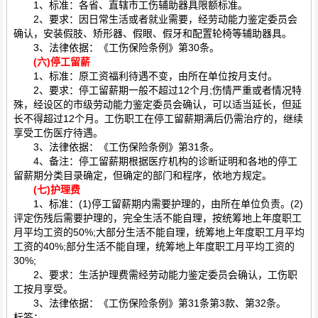
1、标准：各省、直辖市工伤辅助器具限额标准。
2、要求：因日常生活或者就业需要，经劳动能力鉴定委员会
确认，安装假肢、矫形器、假眼、假牙和配置轮椅等辅助器具。
3、法律依据：《工伤保险条例》第30条。
(六)
停工留薪
1、标准：原工资福利待遇不变，由所在单位按月支付。
2、要求：停工留薪期一般不超过12个月;伤情严重或者情况特
殊，经设区的市级劳动能力鉴定委员会确认，可以适当延长，但延
长不得超过12个月。工伤职工在停工留薪期满后仍需治疗的，继续
享受工伤医疗待遇。
3、法律依据：《工伤保险条例》第31条。
4、备注：停工留薪期根据医疗机构的诊断证明和各地的停工
留薪期分类目录确定，但确定的部门和程序，依地方规定。
(七)
护理费
1、标准：(1)停工留薪期内需要护理的，由所在单位负责。(2)
评定伤残后需要护理的，完全生活不能自理，按统筹地上年度职工
月平均工资的50%;大部分生活不能自理，统筹地上年度职工月平均
工资的40%;部分生活不能自理，统筹地上年度职工月平均工资的
30%;
2、要求：生活护理费需经劳动能力鉴定委员会确认，工伤职
工按月享受。
3、法律依据：《工伤保险条例》第31条第3款、第32条。
标签：