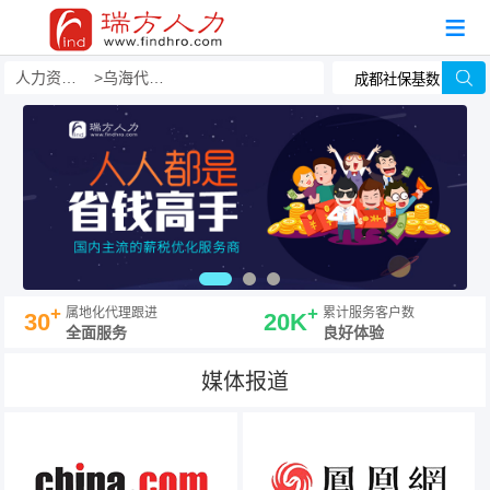
人力资源事务外包
乌海代发工资
+
+
属地化代理跟进
累计服务客户数
30
20K
全面服务
良好体验
媒体报道