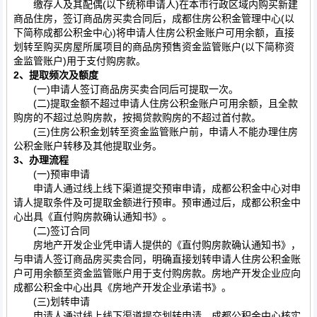
缴存人及其配偶(以下统称申请人)在本市行政区域内购买新建
商品住房，签订商品房买卖合同后，成都住房公积金管理中心(以
下简称成都公积金中心)将申请人住房公积金账户可用余额，直接
划转至购买房屋所属项目的商品房预售资金监管账户(以下简称资
金监管账户)用于支付购房款。
2、
提取频次及额度
(一)申请人签订商品房买卖合同后可提取一次。
(二)提取金额不超过申请人住房公积金账户可用余额，且全款
购房的不超过总购房款，按揭贷款购房的不超过首付款。
(三)住房公积金划转至资金监管账户前，申请人不能办理住房
公积金账户转移及其他提取业务。
3、
办理流程
(一)预审申请
申请人通过线上线下渠道提交预审申请，成都公积金中心对申
请人提取条件及可提取金额进行预审。预审通过后，成都公积金中
心出具《直付购房款确认通知书》。
(二)签订合同
房地产开发企业凭申请人提供的《直付购房款确认通知书》，
与申请人签订商品房买卖合同，明确直接划转申请人住房公积金账
户可用余额至资金监管账户用于支付购房款。房地产开发企业应向
成都公积金中心出具《房地产开发企业承诺书》。
(三)划转申请
申请人通过线上线下渠道提交划转申请，成都公积金中心核实