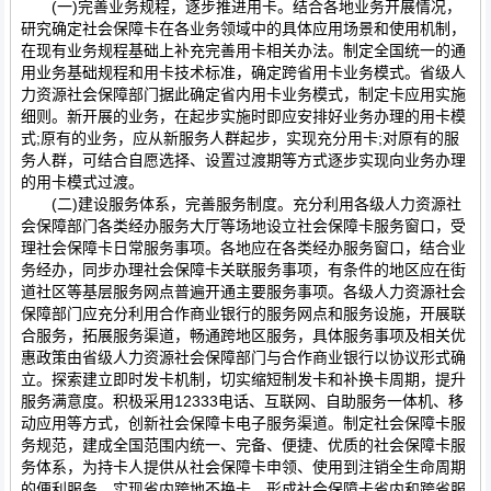
(一)完善业务规程，逐步推进用卡。结合各地业务开展情况，
研究确定社会保障卡在各业务领域中的具体应用场景和使用机制，
在现有业务规程基础上补充完善用卡相关办法。制定全国统一的通
用业务基础规程和用卡技术标准，确定跨省用卡业务模式。省级人
力资源社会保障部门据此确定省内用卡业务模式，制定卡应用实施
细则。新开展的业务，在起步实施时即应安排好业务办理的用卡模
式;原有的业务，应从新服务人群起步，实现充分用卡;对原有的服
务人群，可结合自愿选择、设置过渡期等方式逐步实现向业务办理
的用卡模式过渡。
(二)建设服务体系，完善服务制度。充分利用各级人力资源社
会保障部门各类经办服务大厅等场地设立社会保障卡服务窗口，受
理社会保障卡日常服务事项。各地应在各类经办服务窗口，结合业
务经办，同步办理社会保障卡关联服务事项，有条件的地区应在街
道社区等基层服务网点普遍开通主要服务事项。各级人力资源社会
保障部门应充分利用合作商业银行的服务网点和服务设施，开展联
合服务，拓展服务渠道，畅通跨地区服务，具体服务事项及相关优
惠政策由省级人力资源社会保障部门与合作商业银行以协议形式确
立。探索建立即时发卡机制，切实缩短制发卡和补换卡周期，提升
服务满意度。积极采用12333电话、互联网、自助服务一体机、移
动应用等方式，创新社会保障卡电子服务渠道。制定社会保障卡服
务规范，建成全国范围内统一、完备、便捷、优质的社会保障卡服
务体系，为持卡人提供从社会保障卡申领、使用到注销全生命周期
的便利服务，实现省内跨地不换卡，形成社会保障卡省内和跨省服