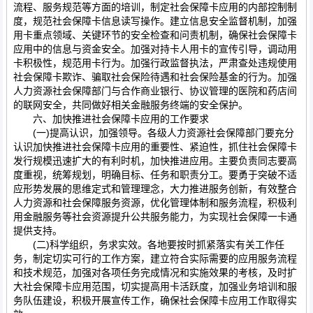
流程、服务规范等方面的培训，制定社会保障卡应用的内部控制制
度，规范社会保障卡信息读写操作。建立信息安全监督机制，加强
用卡重点领域、关键环节的安全检查和问责机制，确保社会保障卡
应用中的信息与资金安全。加强对持卡人用卡的宣传引导，调动用
卡积极性，规范用卡行为。加强行政监督执法，严肃查处违规使用
社会保障卡欺诈、骗取社会保险待遇和社会保险基金的行为。加强
人力资源社会保障部门与合作商业银行、协议管理的医院和药店间
的联网安全，共同做好相关金融服务终端的安全保护。
六、加快推进社会保障卡应用的工作要求
(一)提高认识，加强领导。各级人力资源社会保障部门要充分
认识加快推进社会保障卡应用的重要性、紧迫性，抓住社会保障卡
发行规模迅速扩大的有利时机，加快推进应用。主要负责同志要高
度重视，统筹规划，明确目标、任务和职责分工。要勇于突破不适
应形势发展的思维定式和管理理念，大力推进服务创新，有效整合
人力资源和社会保障服务资源，优化管理体制和服务流程，积极利
用金融服务等社会资源提升公共服务能力，为实现社会保障一卡通
提供支持。
(二)科学组织，务求实效。各地要按时抓紧落实有关工作任
务，制定切实可行的工作方案，建立符合实际需要的应用服务流程
和技术规范，加强对各项任务完成情况和实施效果的考核，及时扩
大社会保障卡应用范围，切实提高用卡活跃度，加强业务培训和服
务队伍建设，积极开展宣传工作，确保社会保障卡应用工作取得实