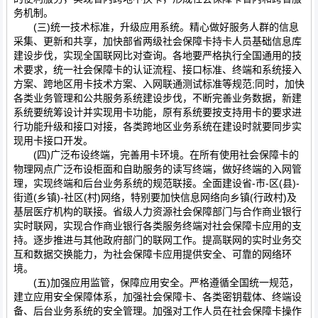
务机制。
(三)统一技术标准，升级应用系统。精心做好服务人群的信息
采集、更新和共享，加快部省两级社会保障卡持卡人员基础信息库
建设步伐，实现全国联网比对查询。各地要严格执行全国通用的技
术要求，统一社会保障卡的认证流程、接口标准、终端和系统接入
方案、跨地区用卡技术方案、入网联通测试标准等规范;同时，加快
各类业务管理和公共服务系统建设步伐，不断完善业务数据，新建
系统要统筹设计并实现用卡功能，原有系统要按支持用卡的要求进
行功能升级和接口对接，各类跨地区业务系统在建设时就要同步实
现用卡接口开发。
(四)广泛布设终端，完善用卡环境。在所有使用社会保障卡的
物理网点广泛布设柜面和自助服务的读写终端，做好终端的入网管
理，实现终端和后台业务系统的规范联接。全面建设省-市-区(县)-
街道(乡镇)-社区(村)网络，特别要加快信息网络向乡镇(行政村)及
基层医疗机构的联接。省级人力资源社会保障部门与合作商业银行
实时联网，实现合作商业银行各类服务终端对社会保障卡应用的支
持。逐步推进与其他政府部门的联网工作。提高联网的实时业务交
互和数据交换能力，为社会保障卡应用提供安全、可靠的网络环
境。
(五)加强应用监管，保障应用安全。严格遵循全国统一规范，
建立应用安全保障体系，加强社会保障卡、各类密钥载体、终端设
备、后台业务系统的安全管理。加强对工作人员在社会保障卡操作