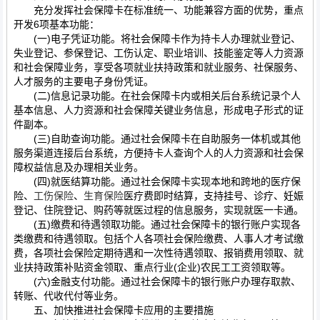
充分发挥社会保障卡在标准统一、功能兼容方面的优势，重点
开发6项基本功能：
(一)电子凭证功能。将社会保障卡作为持卡人办理就业登记、
失业登记、参保登记、工伤认定、职业培训、技能鉴定等人力资源
和社会保障业务，享受各项就业扶持政策和就业服务、社保服务、
人才服务的主要电子身份凭证。
(二)信息记录功能。在社会保障卡内或相关后台系统记录个人
基本信息、人力资源和社会保障关键业务信息，形成电子形式的证
件副本。
(三)自助查询功能。通过社会保障卡在自助服务一体机或其他
服务渠道连接后台系统，方便持卡人查询个人的人力资源和社会保
障权益信息及办理相关业务。
(四)就医结算功能。通过社会保障卡实现本地和跨地的医疗保
险、
工伤保险
、
生育保险
医疗费即时结算，支持挂号、诊疗、妊娠
登记、住院登记、购药等就医过程的信息服务，实现就医一卡通。
(五)缴费和待遇领取功能。通过社会保障卡的银行账户实现各
类缴费和待遇领取。包括个人各项社会保险缴费、人事人才考试缴
费，各项社会保险定期待遇和一次性待遇领取、报销费用领取、就
业扶持政策补贴资金领取、重点行业(企业)农民工工资领取等。
(六)金融支付功能。通过社会保障卡的银行账户办理存取款、
转账、代收代付等业务。
五、加快推进社会保障卡应用的主要措施