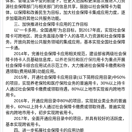
体系、管理主体不变的前提下，在更大范围和更深层次推进人力资
源社会保障部门与相关部门的信息共享，鼓励以社会保障卡为载
体，以保障和改善民生为目标，加大社会保障卡集成应用力度，逐
步加载政府其他公共服务功能。
三、加快推进社会保障卡应用的工作目标
以“一卡多用，全国通用”为总目标，到2017年底，实现社会保
障卡可跨地区、跨业务直接办理个人的各项人力资源和社会保障事
务，开放向其他公共服务领域的集成应用，基本实现全国社会保障
一卡通。
2014年，完善社会保障卡应用相关规范，建设部省两级社会保
障卡持卡人员基础信息库，以
养老保险
和
医疗保险
用卡为重点开展
社会保障卡综合应用试点示范工作，大力推进社会保障卡缴费和待
遇领取(费用结算)功能应用。
2015年，开通社会保障卡应用目录(以下简称应用目录)中50%
的项目，实现养老保险和医疗保险业务的普遍用卡，30%以上持卡
人通过社会保障卡缴费或领取待遇，80%以上地市实现省内跨地市
用卡。
2016年，开通应用目录中80%的项目，实现就业类业务的普遍
用卡，60%以上持卡人通过社会保障卡缴费或领取待遇，普遍实现
省内跨地市用卡，初步实现跨省用卡。
2017年，全面开通应用目录中的项目，并具有较好的活跃度，
基本实现跨省用卡。
四、进一步拓展社会保障卡的应用功能