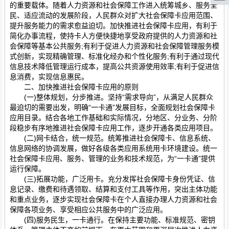
的重要载体。随着人力资源和社会保障工作进入统筹城乡、服务全
民、适应流动的发展阶段，人民群众对扩大社会保障卡应用范围、
提升服务能力的需求愈益迫切。加快推进社会保障卡应用，有利于
简化办事流程，使持卡人方便快捷地享受政府提供的人力资源和社
会保障等基本公共服务;有利于促进人力资源和社会保障管理服务模
式创新，实现精确管理、标准化经办和个性化服务;有利于通过现代
信息技术降低管理运行成本，提高公共资源使用效率;有利于促进信
息消费，实现信息惠民。
二、加快推进社会保障卡应用的原则
(一)整体规划，分步推进。坚持“需求导向”，从满足人民群众
最迫切的需要出发，明确“一卡通”发展目标，全面规划社会保障卡
应用目录。结合各地工作基础和实际情况，分地区、分业务、分阶
段稳步有序地推进社会保障卡应用工作，逐步开通各类应用项目。
(二)网卡结合，统一规范。统筹推进社会保障卡、信息系统、
信息网络的协调发展，做好各级各类应用系统用卡环境建设。统一
社会保障卡应用、服务、管理的业务和技术规范，为“一卡通”提供
运行保障。
(三)拓展功能，广泛用卡。充分发挥社会保障卡身份凭证、信
息记录、缴费和待遇领取、结算和支付工具等作用，突出主体功能
和重点业务，逐步实现社会保障卡在个人直接办理人力资源和社会
保障各项业务、享受相应公共服务中的广泛应用。
(四)服务民生，一卡通行。在保持主要功能、标准规范、密钥