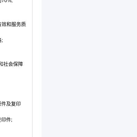
0%;
有效和服务质
;
和社会保障
原件及复印
印件;