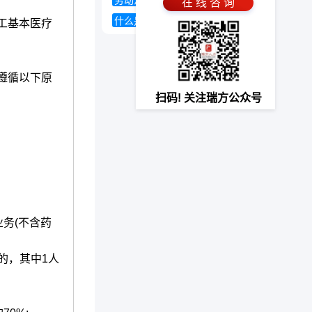
劳动法全文
养老金制度
在 线 咨 询
什么是社会保险
工基本医疗
遵循以下原
扫码! 关注瑞方公众号
务(不含药
的，其中1人