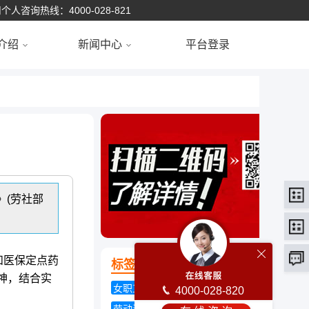
个人咨询热线：4000-028-821
介绍
新闻中心
平台登录
》(劳社部
和医保定点药
标签云
精神，结合实
女职工退休年龄
五险一金
4000-028-820