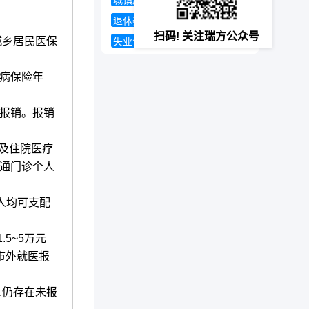
城镇居民医疗保险报销比例
退休养老保险计算器
扫码! 关注瑞方公众号
城乡居民医保
失业保险金申领发放办法
大病保险年
报销。报销
及住院医疗
普通门诊个人
人均可支配
5~5万元
他市外就医报
,仍存在未报