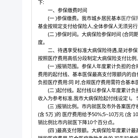
下:
一、参保缴费时间
(一 )参保缴费。我市城乡居民基本
医疗保
基金按规定支付给保险人,全体参保人无须另
(二 )参保时间。大病保险参保时间 (合同期)∶ 
度。
二、待遇享受标准大病保险待遇,是对参保
按照医疗费用高低分段制定大病保险支付比例
(一 )报销范围。参保人年度累计负担的合
费用的起付线、基本医保最高支付限额内的自
负担医疗费用:同 时,合规医疗费用需符合基
(二 )起付线。起付线以参保人年度累计负
收入为参考标准,我市大病保险起付线设定 l。 
(三 )报销比例。市内就医及市外各案医疗机构
(含 5万 )的 医疗费用给予50%;5~10万元 
销比例比市内就医下降10个百分点。
(四 )最高支付限额。大病保险年度累计最高