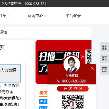
个人咨询热线：4000-028-821
介绍
新闻中心
平台登录
的通知
通知
)人力资源
4000-028-820
局、社会保险
在 线 咨 询
肇府办函
标签云
简称大病保险)
养老保险滞纳金
退休金补发
关事项通知如