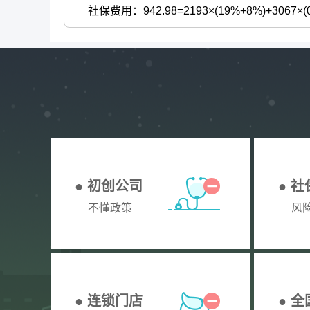
社保费用：942.98=2193×(19%+8%)+3067×(0.6
● 初创公司
● 
不懂政策
风
● 连锁门店
● 