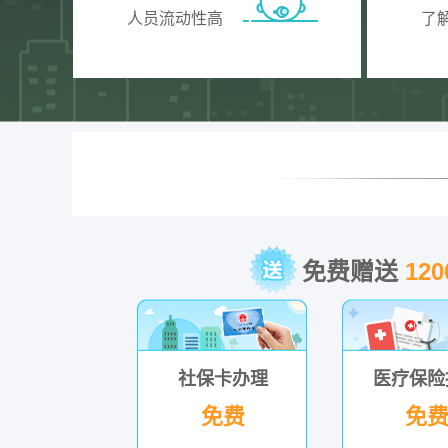
人员流动性高
了
免费赠送
12
社保卡办理
医疗保险
免费
免