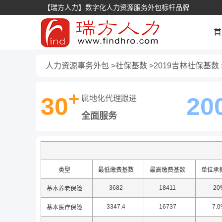
【瑞方人力】数字化人力资源服务外包标杆品牌
首
人力资源事务外包
社保基数
2019吉林社保基数
+
30
20
属地化代理跟进
全面服务
类型
最低缴费基数
最高缴费基数
单位承
3682
18411
20
基本养老保险
3347.4
16737
7.
基本医疗保险