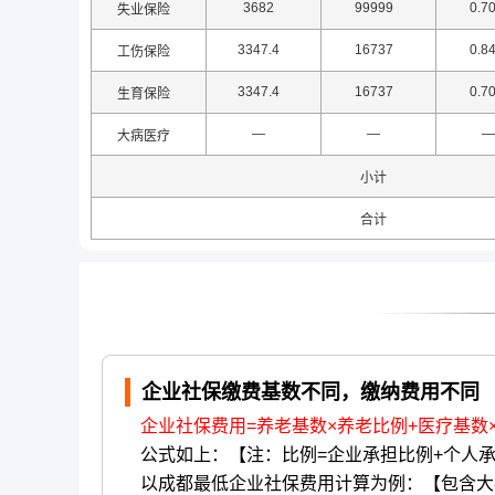
3682
99999
0.7
失业保险
3347.4
16737
0.8
工伤保险
3347.4
16737
0.7
生育保险
—
—
—
大病医疗
小计
合计
企业社保缴费基数不同，缴纳费用不同
企业社保费用=养老基数×养老比例+医疗基数
公式如上：【注：比例=企业承担比例+个人
以成都最低企业社保费用计算为例：【包含大