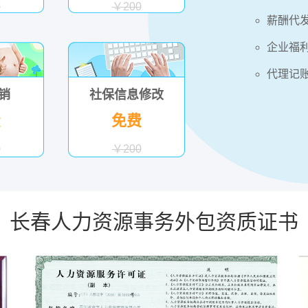
0
￥200
薪酬代
企业福
代理记
销
社保信息修改
费
免费
0
￥200
长春人力资源事务外包资质证书