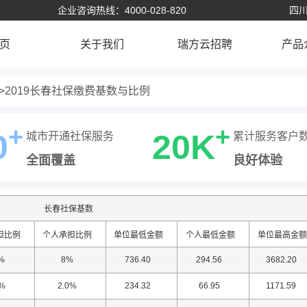
企业咨询热线：4000-028-820
四川
页
关于我们
瑞方云招聘
产品
2019长春社保缴费基数与比例
+
+
0
20K
城市开通社保服务
累计服务客户
全面覆盖
良好体验
长春社保基数
担比例
个人承担比例
单位最低金额
个人最低金额
单位最高金额
%
8%
736.40
294.56
3682.20
0%
2.0%
234.32
66.95
1171.59