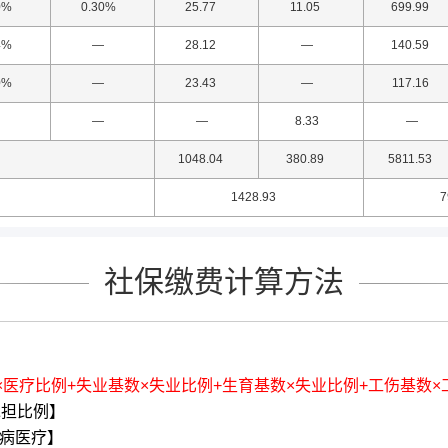
0%
0.30%
25.77
11.05
699.99
4%
—
28.12
—
140.59
0%
—
23.43
—
117.16
—
—
8.33
—
1048.04
380.89
5811.53
1428.93
7
社保缴费计算方法
×医疗比例+失业基数×失业比例+生育基数×失业比例+工伤基数×
承担比例】
病医疗】