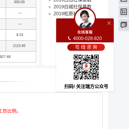
300.00
2019白城社保基数
—
2019松原社保基数
—
8.33
4000-028-820
2115.95
在 线 咨 询
927.48
扫码! 关注瑞方公众号
工伤比例。