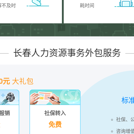
解不及时
耗时间
长春人力资源事务外包服务
00元
大礼包
标
报销
社保转入
社保、
费
免费
咨询增