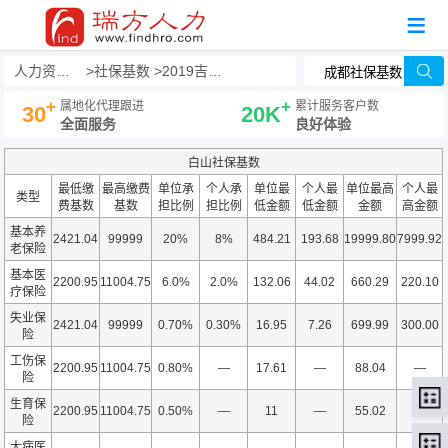
人力资源事务外包
社保基数
2019吉林社保基数
+
+
属地化代理跟进
累计服务客户数
30
20K
全面服务
良好体验
白山社保基数
最低缴
最高缴费
单位承
个人承
单位最
个人最
单位最高
个人最
类型
费基数
基数
担比例
担比例
低金额
低金额
金额
高金额
基本养
2421.04
99999
20%
8%
484.21
193.68
19999.80
7999.92
老保险
基本医
2200.95
11004.75
6.0%
2.0%
132.06
44.02
660.29
220.10
疗保险
失业保
2421.04
99999
0.70%
0.30%
16.95
7.26
699.99
300.00
险
工伤保
2200.95
11004.75
0.80%
—
17.61
—
88.04
—
险
生育保
2200.95
11004.75
0.50%
—
11
—
55.02
—
险
大病医