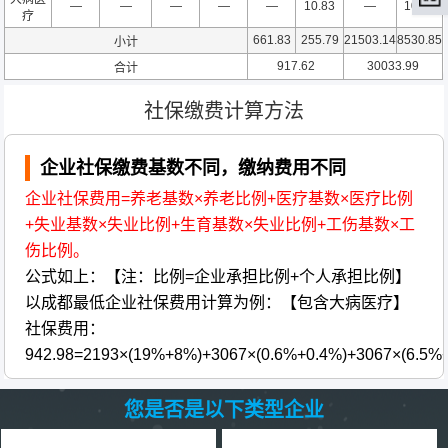
—
—
—
—
—
10.83
—
10.83
疗
661.83
255.79
21503.14
8530.85
小计
917.62
30033.99
合计
社保缴费计算方法
企业社保缴费基数不同，缴纳费用不同
企业社保费用=养老基数×养老比例+医疗基数×医疗比例
+失业基数×失业比例+生育基数×失业比例+工伤基数×工
伤比例。
公式如上：【注：比例=企业承担比例+个人承担比例】
以成都最低企业社保费用计算为例：【包含大病医疗】
社保费用：
942.98=2193×(19%+8%)+3067×(0.6%+0.4%)+3067×(6.5%
您是否是以下类型企业