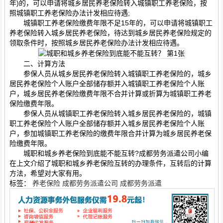
年)的，可以申请将城乡居民养老保险转入城镇职工养老保险，按
照城镇职工养老保险办法计发相应待遇;
城镇职工养老保险缴费年限不足15年的，可以申请将城镇职工
养老保险转入城乡居民养老保险，待达到城乡居民养老保险规定的
领取条件时，按照城乡居民养老保险办法计发相应待遇。
二、计算方法
参保人员从城乡居民养老保险转入城镇职工养老保险的，城乡
居民养老保险个人账户全部储存额并入城镇职工养老保险个人账
户，城乡居民养老保险缴费年限不合并计算或折算为城镇职工养老
保险缴费年限。
参保人员从城镇职工养老保险转入城乡居民养老保险的，城镇
职工养老保险个人账户全部储存额并入城乡居民养老保险个人账
户，参加城镇职工养老保险的缴费年限合并计算为城乡居民养老保
险缴费年限。
城职和城乡养老保险到底能不能互转?成都劳务派遣公司小编
在上文介绍了城职和城乡养老保险互转的办理条件，互转后的计算
方法，希望对大家有用。
标签：
养老保险
成都劳务派遣公司
成都劳务派遣