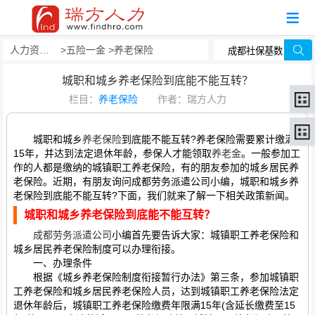
人力资源事务外包
五险一金
养老保险
城职和城乡养老保险到底能不能互转？
栏目：
养老保险
作者：瑞方人力
城职和城乡
养老保险
到底能不能互转?养老保险需要累计缴满
15年，并达到法定退休年龄，参保人才能领取
养老金
。一般参加工
作的人都是缴纳的城镇职工养老保险，有的朋友参加的城乡居民养
老保险。近期，有朋友询问成都劳务派遣公司小编，城职和城乡养
老保险到底能不能互转?下面，我们就来了解一下相关政策新闻。
城职和城乡养老保险到底能不能互转？
成都劳务派遣公司
小编首先要告诉大家：城镇职工养老保险和
城乡居民养老保险制度可以办理衔接。
一、办理条件
根据《城乡养老保险制度衔接暂行办法》第三条，参加城镇职
工养老保险和城乡居民养老保险人员，达到城镇职工养老保险法定
退休年龄后，城镇职工养老保险缴费年限满15年(含延长缴费至15