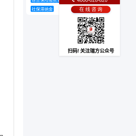
综合保险缴费查询
养老保险异地转移
4000-028-820
社保滞纳金
在 线 咨 询
扫码! 关注瑞方公众号