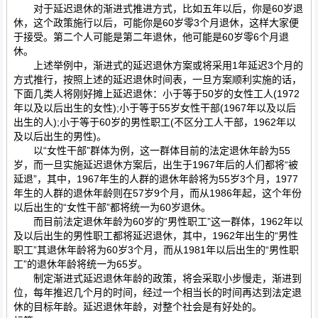
对于延迟退休的渐进式推进方式，比如五年以后，你是60岁退
休，这个政策施行以后，可能你是60岁零3个月退休，这样大家便
于接受。第二个人可能是第二年退休，他可能是60岁零6个月退
休。
上述举例中，渐进式的延迟退休方案或将采用1年延迟3个月的
方式推行，按照上述的延迟退休时间表，一旦方案顺利实施的话，
下面几类人将刚好摊上延迟退休：小于等于50岁的女性工人(1972
年以及以后出生的女性);小于等于55岁女性干部(1967年以及以后
出生的人);小于等于60岁的男性职工(不区分工人干部，1962年以
及以后出生的男性)。
以“女性干部”群体为例，这一群体目前的法定退休年龄为55
岁，而一旦实施延迟退休方案后，出生于1967年后的人们都将“被
延退”，其中，1967年生的人群的退休年龄将为55岁3个月，1977
年生的人群的退休年龄则在57岁9个月，而从1986年起，这个年份
以后出生的“女性干部”都将统一为60岁退休。
而目前法定退休年龄为60岁的“男性职工”这一群体，1962年以
及以后出生的男性职工都将延迟退休，其中，1962年出生的“男性
职工”其退休年龄将为60岁3个月，而从1981年以后出生的“男性职
工”的退休年龄将统一为65岁。
制定渐进式延迟退休年龄的政策，将会采取小步慢走，渐进到
位，每年推迟几个月的时间，经过一个相当长的时间再达到法定退
休的目标年龄。延迟退休年龄，对整个社会是有好处的。