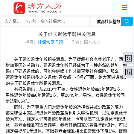
人力资源事务外包
五险一金
社保常见问题
关于延长退休年龄相关消息
栏目：
社保常见问题
作者：瑞方人力
关于延长退休年龄相关消息。为了缓解社会老养老压力，同时
增加我国的劳动力，延迟退休年龄已经成为了一种必然的趋势。如
果自己延迟退休的，可能会继续工作才能享受社会保险。那么，延
迟退休年龄是指多少岁退休?男女都一样吗?下面，给大家讲讲最新
的关于延长退休年龄相关消息。
有报告指出，从2018年开始，女性退休年龄每3年延迟1岁，
男性退休年龄每6年延迟1岁，至2045年，男性、女性退休年龄同
步达到65岁。
同时，为了尊重人们对退休年龄的选择权并减少改革的阻力，
报告建议中国进行退休年龄改革后也引入弹性机制。以法定退休年
龄为基准，规定人们可提前5年退休，也可以高于法定退休年龄退
休，
养老金
标准可适当调整：参考其他国家的弹性年龄设计，可以
规定每提前1年退休，基础养老金标准相比正常退休下降1%，提前