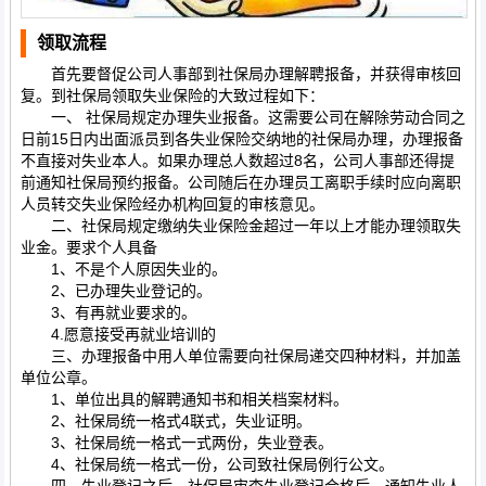
领取流程
首先要督促公司人事部到社保局办理解聘报备，并获得审核回
复。到社保局领取失业保险的大致过程如下：
一、 社保局规定办理失业报备。这需要公司在解除劳动合同之
日前15日内出面派员到各失业保险交纳地的社保局办理，办理报备
不直接对失业本人。如果办理总人数超过8名，公司人事部还得提
前通知社保局预约报备。公司随后在办理员工离职手续时应向离职
人员转交失业保险经办机构回复的审核意见。
二、社保局规定缴纳失业保险金超过一年以上才能办理领取失
业金。要求个人具备
1、不是个人原因失业的。
2、已办理失业登记的。
3、有再就业要求的。
4.愿意接受再就业培训的
三、办理报备中用人单位需要向社保局递交四种材料，并加盖
单位公章。
1、单位出具的解聘通知书和相关档案材料。
2、社保局统一格式4联式，失业证明。
3、社保局统一格式一式两份，失业登表。
4、社保局统一格式一份，公司致社保局例行公文。
四、失业登记之后。社保局审查失业登记合格后，通知失业人