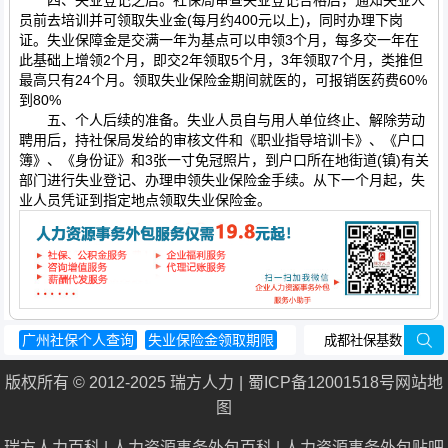
员前去培训并可领取失业金(每月约400元以上)，同时办理下岗
证。失业保障金是交满一年为基点可以申领3个月，每多交一年在
此基础上增领2个月，即交2年领取5个月，3年领取7个月，类推但
最高只有24个月。领取失业保险金期间就医的，可报销医药费60%
到80%
五、个人后续的准备。失业人员自与用人单位终止、解除劳动
聘用后，持社保局发给的审核文件和《职业指导培训卡》、《户口
簿》、《身份证》和3张一寸免冠照片，到户口所在地街道(镇)有关
部门进行失业登记、办理申领失业保险金手续。从下一个月起，失
业人员凭证到指定地点领取失业保险金。
广州社保个人查询
失业保险金领取期限
养老金双轨制
养老保险要交多少年
版权所有 © 2012-2025 瑞方人力
蜀ICP备12001518号
网站地
养老保险并轨
图
瑞方人力百科
|
人力资源事务外包百科
|
人力资源事务外包贴吧