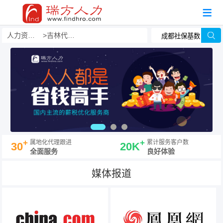
人力资源事务外包
吉林代发工资
+
+
属地化代理跟进
累计服务客户数
30
20K
全面服务
良好体验
媒体报道