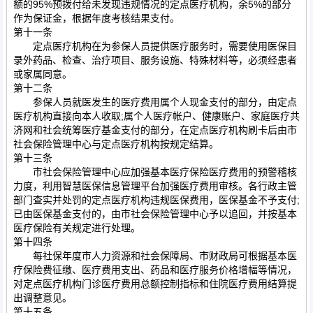
额的95%预拨付给未发现违规情况的定点医疗机构，余5%的部分
作为保证金，根据年度考核结果支付。
第十一条
定点医疗机构在为参保人员提供医疗服务时，需要使用医保目
录外药品、检查、治疗项目、服务设施、特殊材料等，必须经患者
或家属同意。
第十二条
参保人员就医发生的医疗费用属个人现金支付的部分，由定点
医疗机构直接向本人收取;属个人医疗帐户、健康账户、家庭医疗共
济网和社会统筹医疗基金支付的部分，在定点医疗机构刷卡后由市
社会保险管理中心与定点医疗机构按规定结算。
第十三条
市社会保险管理中心应加强基本医疗保险医疗费用的预警稽核
力度，利用智慧医保信息管理平台加强医疗费用审核。各行政主管
部门查实并处罚的定点医疗机构违规医保费用，医保基金不予支付;
已由医保基金支付的，由市社会保险管理中心予以追回，并按基本
医疗保险有关规定进行处理。
第十四条
每社保年度市人力资源和社会保障局、市财政局可根据基本医
疗保险费征缴、医疗费用支出、药品和医疗服务价格增幅等情况，
对定点医疗机构门诊医疗费用总额控制指标和住院医疗费用结算提
出调整意见。
第十五条