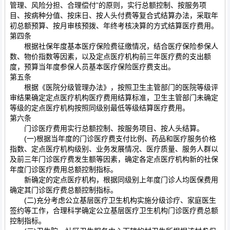
管理、风险分担、合理偿付”的原则，实行总额控制、按服务项
目、按病种分值、按床日、按人头付费等复合式结算办法，采取年
初总额预算、按月审核预拨、年终考核决算的方式结算医疗费用。
第四条
根据社保年度基本医疗保险费征缴情况，结合医疗保险参保人
数、物价指数等因素，以及定点医疗机构前三年医疗费的支出额
度，预算当年度参保人员基本医疗保险医疗费支出。
第五条
根据《医院分级管理办法》，按照卫生主管部门的医院等级评
审结果确定定点医疗机构医疗费用结算标准，卫生主管部门未确定
等级的定点医疗机构按照同级别最低等级结算医疗费用。
第六条
门诊医疗费用实行总额控制、按服务项目、按人头结算。
(一)根据当年度的门诊医疗费支付比例、药品和医疗服务价格
指数、定点医疗机构级别、业务发展情况、医疗质量、服务人群以
及前三年门诊医疗费发生额等因素，确定各定点医疗机构新的社保
年度门诊医疗费用总额控制指标。
新确定的定点医疗机构，根据同级别上年度门诊人均医保费用
确定其门诊医疗费总额控制指标。
(二)充分考虑公立基层医疗卫生机构实施分级诊疗、家庭医生
签约等工作，合理科学确定公立基层医疗卫生机构门诊医疗费总额
控制指标。