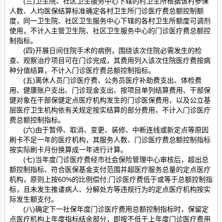
(三)卫生院、社区卫生服务中心下辖的村卫生所根据该村参保
人数、人均医保结算标准确定各村卫生所门诊医疗费总额控制额
度，同一卫生院、社区卫生服务中心下辖的各村卫生所额度可调剂
使用，不计入主管卫生院、社区卫生服务中心的门诊医疗费总额控
制指标。
(四)开展日间住院手术的病例，围绕该次住院必需发生的检
查、观察治疗项目可在门诊完成，其费用列入该次住院医疗费按病
种分值结算，不计入门诊医疗费总额控制指标。
(五)离休人员门诊医疗费、公务员医疗补助费支出、体检费
用、健康账户支出、门诊现金支出、按项目单列结算费用、干部保
健对象在干部保健定点医疗机构发生的门诊医保费用，以及公立基
层医疗卫生机构依有关规定按实结算的部分费用，不计入门诊医疗
费总额控制指标。
(六)由于暂停、取消、变更、装修、中断连线或新定点等原因
刷卡不足一年的医疗机构，其服务人数、门诊医疗费总额控制指标
按实际刷卡月份换算成一年进行计算。
(七)当年度门诊医疗费经市社会保险管理中心审核后，超出总
额控制指标、符合医保基金支付范围并超医疗服务总量的定点医疗
机构，原则上按60%的比例偿付;门诊医疗费低于或等于总额控制指
标，且未发生推诿病人、分解处方等违规行为的定点医疗机构按实
际发生额支付。
(八)确定下一社保年度门诊医疗费用总额控制指标时，保留定
点医疗机构上年度指标结余部分，即按不低于上年度门诊医疗费用