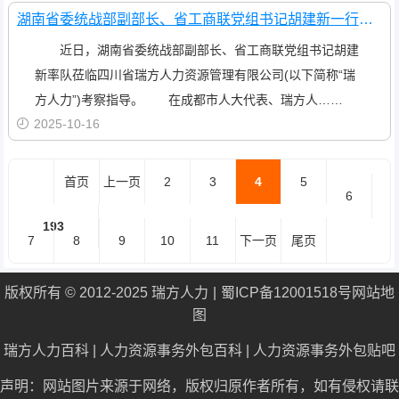
湖南省委统战部副部长、省工商联党组书记胡建新一行莅临瑞方人力考察指导
近日，湖南省委统战部副部长、省工商联党组书记胡建
新率队莅临四川省瑞方人力资源管理有限公司(以下简称“瑞
方人力”)考察指导。 在成都市人大代表、瑞方人……
2025-10-16
首页
上一页
2
3
4
5
6
193
7
8
9
10
11
下一页
尾页
版权所有 © 2012-2025 瑞方人力
蜀ICP备12001518号
网站地
图
瑞方人力百科
|
人力资源事务外包百科
|
人力资源事务外包贴吧
声明：网站图片来源于网络，版权归原作者所有，如有侵权请联