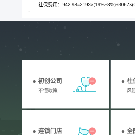
社保费用：942.98=2193×(19%+8%)+3067×(0.6
● 初创公司
● 
不懂政策
风
● 连锁门店
● 