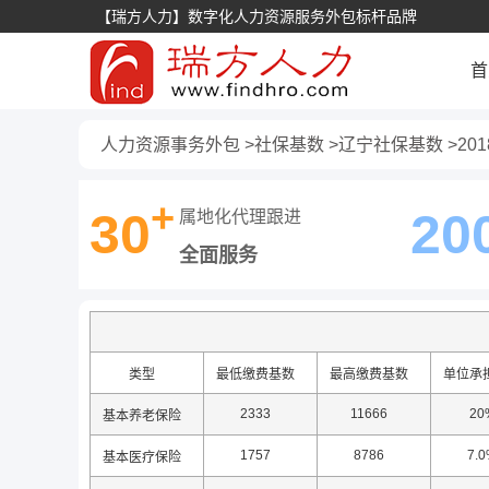
【瑞方人力】数字化人力资源服务外包标杆品牌
首
人力资源事务外包
社保基数
辽宁社保基数
20
+
30
20
属地化代理跟进
全面服务
类型
最低缴费基数
最高缴费基数
单位承
2333
11666
20
基本养老保险
1757
8786
7.
基本医疗保险