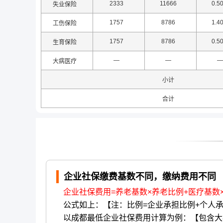
2333
11666
0.5
失业保险
1757
8786
1.4
工伤保险
1757
8786
0.5
生育保险
—
—
—
大病医疗
小计
合计
企业社保缴费基数不同，缴纳费用不同
企业社保费用=养老基数×养老比例+医疗基数
公式如上：【注：比例=企业承担比例+个人
以成都最低企业社保费用计算为例：【包含大