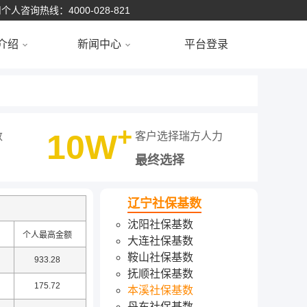
个人咨询热线：4000-028-821
介绍
新闻中心
平台登录
+
10W
数
客户选择瑞方人力
最终选择
辽宁社保基数
沈阳社保基数
个人最高金额
大连社保基数
鞍山社保基数
933.28
抚顺社保基数
175.72
本溪社保基数
丹东社保基数