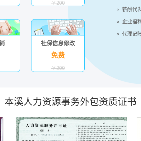
0
￥200
薪酬代
企业福
代理记
销
社保信息修改
费
免费
0
￥200
本溪人力资源事务外包资质证书