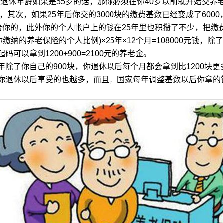
，而退休年龄如果是55岁的话，那你必须在你40岁以前就开始交养
，其次，如果25年后你交的3000块的缴费基数已经变成了600
家给你的，此外你的个人帐户上的钱在25年里也积攒了不少，把缴费基数平
你缴纳的养老保险的个人比例)×25年×12个月=108000元钱，
月起码可以拿到1200+900=2100元的养老金。
了你自己的900块，你退休以后每个月都会拿到比1200块更
退休以后享受的也越多，而且，国家每年调整基数以后你拿的钱也