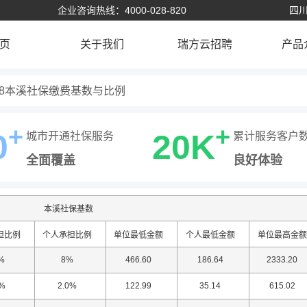
企业咨询热线：4000-028-820
四川
页
关于我们
瑞方云招聘
产品
18本溪社保缴费基数与比例
+
+
0
20K
城市开通社保服务
累计服务客户
全面覆盖
良好体验
本溪社保基数
担比例
个人承担比例
单位最低金额
个人最低金额
单位最高金额
%
8%
466.60
186.64
2333.20
0%
2.0%
122.99
35.14
615.02