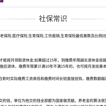
社保常识
016养老保险,医疗保险,生育保险,工伤报销,生育保险最低基数及比
能按月领取退休金;如果超过15年，则缴费年限越长退休金就
后退休，缴费年限累计满10年不满15年的，也可按月发给基本
职时实际缴费工资高低和缴费时间长短直接挂钩，缴费数额越
的钱，单位为他交的钱全部都为国家做贡献。养老金的算法很