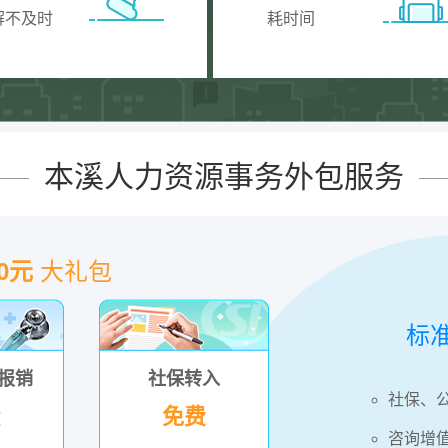
解不及时
耗时间
本溪人力资源事务外包服务
00元
大礼包
标
报销
社保转入
社保、
费
免费
咨询增