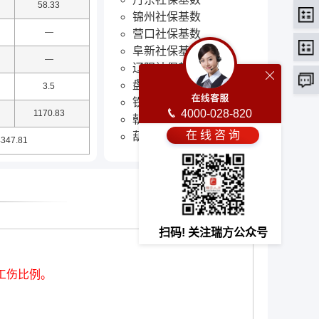
58.33
锦州社保基数
—
营口社保基数
阜新社保基数
—
辽阳社保基数
盘锦社保基数
3.5
铁岭社保基数
4000-028-820
1170.83
朝阳社保基数
在 线 咨 询
葫芦岛社保基数
347.81
扫码! 关注瑞方公众号
工伤比例。