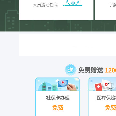
人员流动性高
了
免费赠送
12
社保卡办理
医疗保险
免费
免