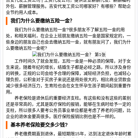
吉安代发工资公司 | 工资代发公司，提供企业薪酬代发、薪酬福利
外包、薪酬管理服务。吉安代发工资公司哪家好？有哪些？帮助企
业节约用人成本。
我们为什么要缴纳五险一金？
我们为什么要缴纳五险一金?很多朋友不了解五险一金的用
处，和相关福利，在企业上班朋友缴纳五险一金是国家规定的，一
些身边的朋友自己也会去缴纳五险一金，就有朋友问了，我们为什
么要缴纳五险一金呢?
工作时间久了就会发现，五险一金是一种必须的保障，对于女
生来说，随着年纪的增长，结婚生子都是必经之路，所以涉及身份
的转换，正规的公司会给予合理的保障，减轻经济负担，也减轻心
理负担，公积金对于买房子来说还是用处很大的，相比商业贷款会
减少很多经济压力，生育险也会在女生怀孕生孩子期间起到重要作
用。
养老保险是退休后的重要经济支柱。有这些和没有这些的差别
还是非常高的，尤其是医疗保险的报销，能够在生病时给予一定的
支柱，所以很多人要考公务员事业单位都是考虑了养老的问题，比
企业的退休金要高很多。医疗保险报销比例也是不一样的。
基本养老保险要交多少钱?
养老缴费期直到退休，最短期限15年，达到法定退休年龄时累