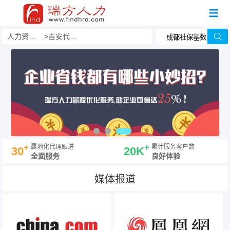
人力资源事务外包
吉安代发工资
+
+
属地化代理跟进
累计服务客户数
30
20K
全面服务
良好体验
媒体报道